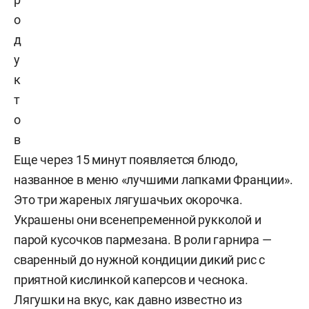
о
д
у
к
т
о
в
Еще через 15 минут появляется блюдо,
названное в меню «лучшими лапками Франции».
Это три жареных лягушачьих окорочка.
Украшены они всенепременной рукколой и
парой кусочков пармезана. В роли гарнира —
сваренный до нужной кондиции дикий рис с
приятной кислинкой каперсов и чеснока.
Лягушки на вкус, как давно известно из