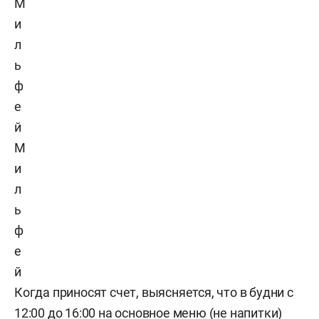
М
и
л
ь
ф
е
й
Когда приносят счет, выясняется, что в будни с
12:00 до 16:00 на основное меню (не напитки)