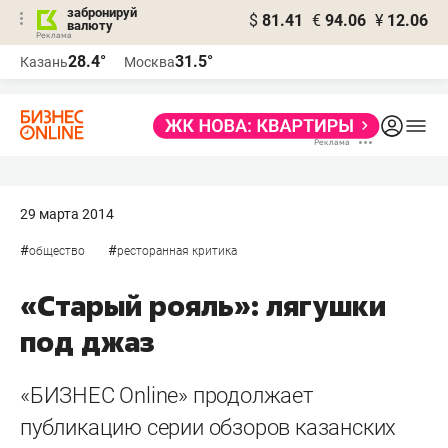
забронируй
$
81.41
€
94.06
¥
12.06
валюту
28.4°
31.5°
Казань
Москва
29 марта 2014
#
#
общество
ресторанная критика
«Старый рояль»: лягушки
под джаз
«БИЗНЕC Online» продолжает
публикацию серии обзоров казанских