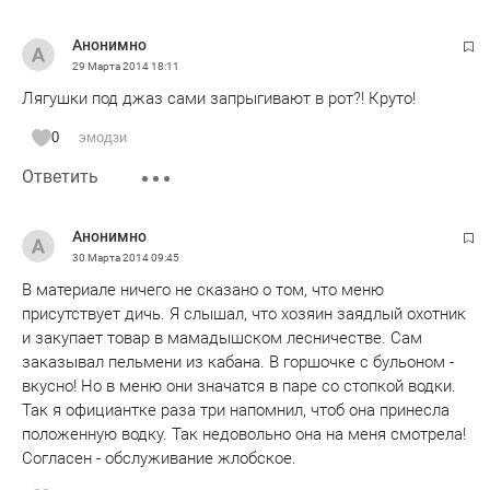
Анонимно
29 Марта 2014
18:11
Лягушки под джаз сами запрыгивают в рот?! Круто!
0
эмодзи
Ответить
Анонимно
30 Марта 2014
09:45
В материале ничего не сказано о том, что меню
присутствует дичь. Я слышал, что хозяин заядлый охотник
и закупает товар в мамадышском лесничестве. Сам
заказывал пельмени из кабана. В горшочке с бульоном -
вкусно! Но в меню они значатся в паре со стопкой водки.
Так я официантке раза три напомнил, чтоб она принесла
положенную водку. Так недовольно она на меня смотрела!
Согласен - обслуживание жлобское.