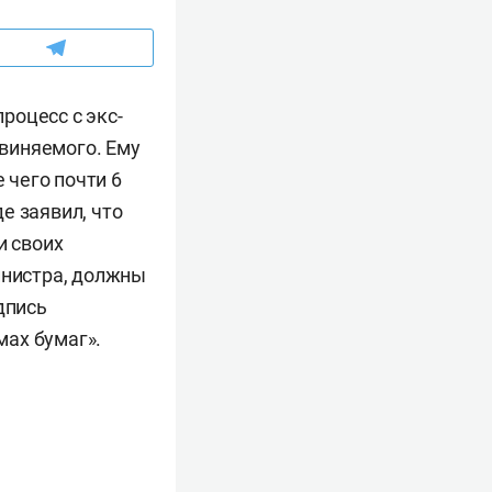
роцесс с экс-
виняемого. Ему
 чего почти 6
е заявил, что
и своих
инистра, должны
дпись
мах бумаг».