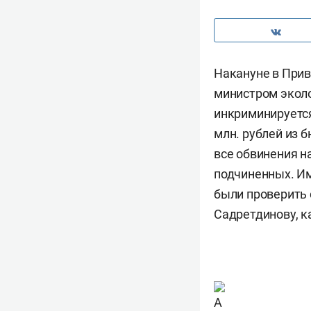
Накануне в Прив
министром эколо
инкриминируется
млн. рублей из 
все обвинения н
подчиненных. Им
были проверить 
Садретдинову, к