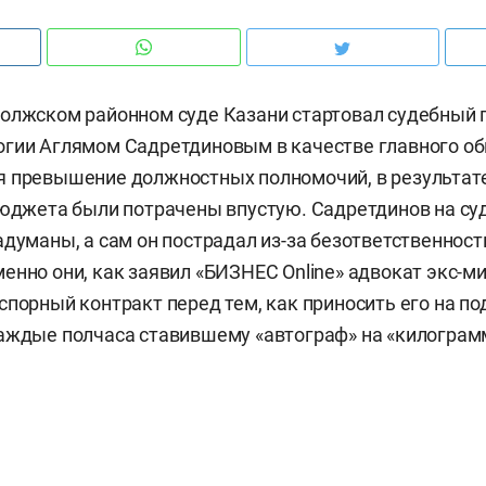
олжском районном суде Казани стартовал судебный п
гии Аглямом Садретдиновым в качестве главного об
 превышение должностных полномочий, в результате
бюджета были потрачены впустую. Садретдинов на суд
адуманы, а сам он пострадал из-за безответственност
енно они, как заявил «БИЗНЕС Online» адвокат экс-м
спорный контракт перед тем, как приносить его на по
аждые полчаса ставившему «автограф» на «килограм