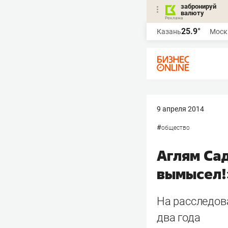
забронируй
валюту
25.9°
Казань
Моск
9 апреля 2014
#
общество
Аглям Сад
вымысел!
На расследов
два года