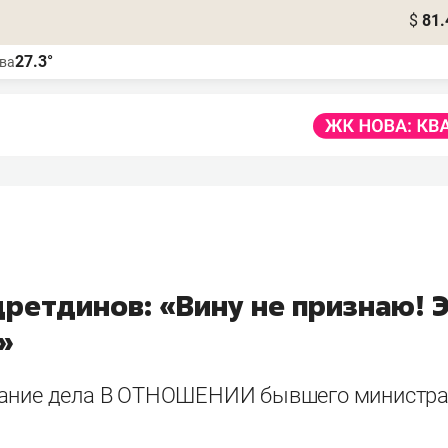
$
81.
27.3°
ва
ретдинов: «Вину не признаю! Э
»
ание дела В ОТНОШЕНИИ бывшего министра