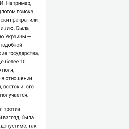
И. Например,
длогом поиска
ески прекратили
зицию. Была
ию Украины —
 подобной
ие государства,
е более 10
 поля,
р в отношении
 восток и юго-
 получается.
л против
й взгляд, была
едопустимо, так