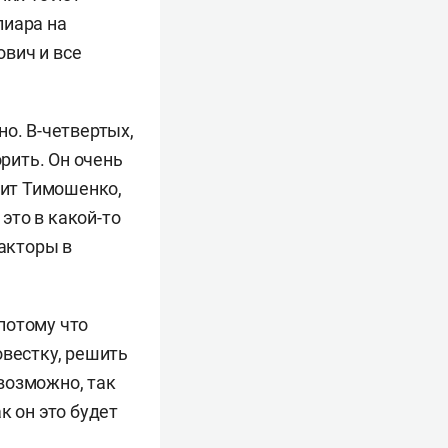
пиара на
вич и все
но. В-четвертых,
рить. Он очень
дит Тимошенко,
 это в какой-то
факторы в
 потому что
овестку, решить
возможно, так
к он это будет