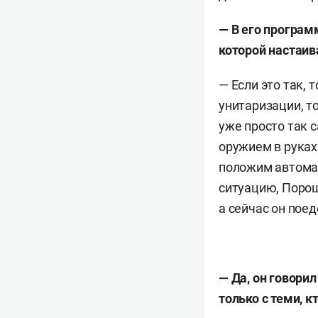
— В его програм
которой настаива
— Если это так, 
унитаризации, т
уже просто так 
оружием в руках
положим автомат
ситуацию, Порош
а сейчас он пое
— Да, он говорил
только с теми, к