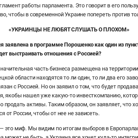
гламент работы парламента. Это говорит в его польз
о, чтобы в современной Украине попереть против то
«УКРАИНЦЫ НЕ ЛЮБЯТ СЛУШАТЬ О ПЛОХОМ»
я заявлена в программе Порошенко как один из пункт
удет выстраивать отношения с Россией?
начительная часть бизнеса размещена на территории 
цкой области находятся то ли один, то ли два его заво
зан с Россией. Но он заявил о том, что будет продава
я, якобы нашел уже какую-то инвесткомпанию, котор
о продать активы. Таким образом, он заявляет, что х
 от России, чтобы от нее не зависеть.
— это миф. Мы видим по итогам выборов в Европарла
 может не быть, а Украина все хочет куда-то интегрир