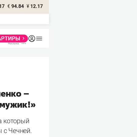
17
€
94.84
¥
12.17
енко –
 мужик!»
а который
 с Чечней.