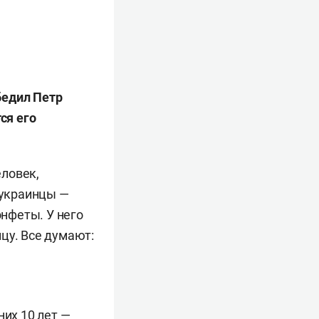
бедил Петр
ся его
еловек,
 украинцы —
нфеты. У него
цу. Все думают:
них 10 лет —