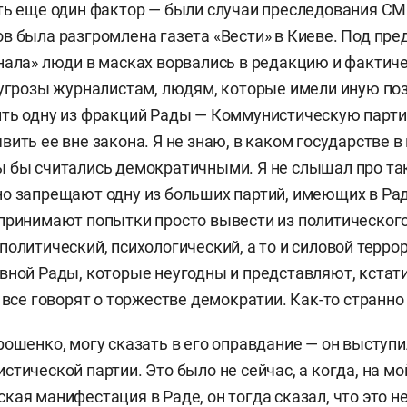
ть еще один фактор — были случаи преследования СМ
в была разгромлена газета «Вести» в Киеве. Под пре
нала» люди в масках ворвались в редакцию и фактич
 угрозы журналистам, людям, которые имели иную по
ить одну из фракций Рады — Коммунистическую парт
ить ее вне закона. Я не знаю, в каком государстве в
 бы считались демократичными. Я не слышал про так
о запрещают одну из больших партий, имеющих в Рад
принимают попытки просто вывести из политического
политический, психологический, а то и силовой терро
вной Рады, которые неугодны и представляют, кстати,
 все говорят о торжестве демократии. Как-то странно
рошенко, могу сказать в его оправдание — он выступи
тической партии. Это было не сейчас, а когда, на мо
кая манифестация в Раде, он тогда сказал, что это н