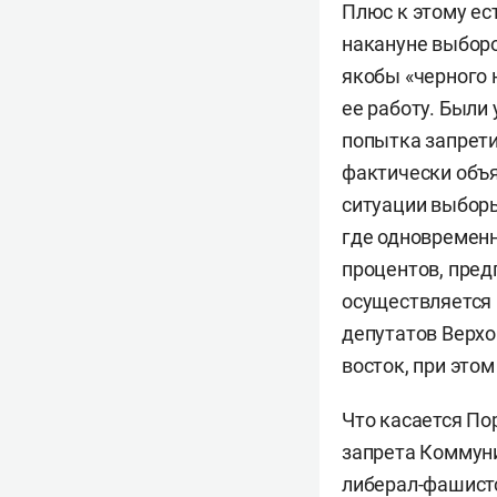
Плюс к этому ес
накануне выборо
якобы «черного 
ее работу. Были
попытка запрет
фактически объяв
ситуации выборы
где одновременн
процентов, пред
осуществляется 
депутатов Верхо
восток, при этом
Что касается По
запрета Коммунис
либерал-фашистс