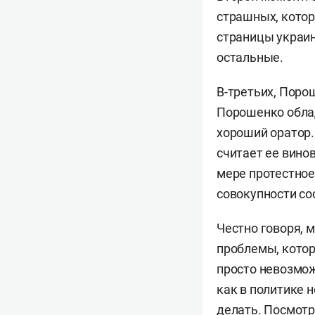
страшных, котор
страницы украин
остальные.
В-третьих, Поро
Порошенко облад
хороший оратор.
считает ее винов
мере протестное
совокупности со
Честно говоря, м
проблемы, котор
просто невозмож
как в политике 
делать. Посмотр