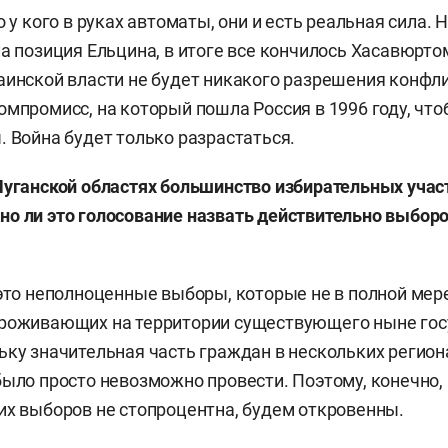
о у кого в руках автоматы, они и есть реальная сила.
ла позиция Ельцина, в итоге все кончилось Хасавюрто
аинской власти не будет никакого разрешения конфли
омпромисс, на который пошла Россия в 1996 году, что
. Война будет только разрастаться.
Луганской областях большинство избирательных учас
о ли это голосование назвать действительно выбор
 это неполноценные выборы, которые не в полной ме
проживающих на территории существующего ныне гос
ьку значительная часть граждан в нескольких регион
было просто невозможно провести. Поэтому, конечно,
их выборов не стопроцентна, будем откровенны.