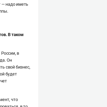
у — надо иметь
лпы.
ов. В таком
России, в
да. Он
ть свой бизнес,
ой будет
очет
мент, что
оваться, в то,