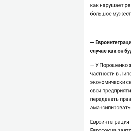
как нарушает ре
большое мужеств
— Евроинтеграци
случае как он б
— У Порошенко з
частности в Липе
экономически свя
свои предприяти
передавать прав
эмансипироваться
Евроинтеграция 
Евросоюза завтра