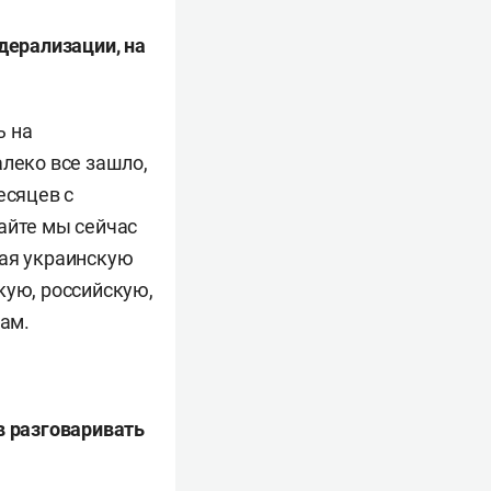
дерализации, на
ь на
алеко все зашло,
есяцев с
айте мы сейчас
ная украинскую
кую, российскую,
там.
ов разговаривать