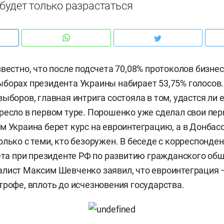
будет только разрастаться
звестно, что после подсчета 70,08% протоколов бизне
борах президента Украины набирает 53,75% голосов.
ыборов, главная интрига состояла в том, удастся ли 
ресло в первом туре. Порошенко уже сделал свои пер
м Украина берет курс на евроинтеграцию, а в Донбас
олько с теми, кто безоружен. В беседе с корреспонд
вета при президенте РФ по развитию гражданского общ
лист Максим Шевченко заявил, что евроинтеграция —
трофе, вплоть до исчезновения государства.