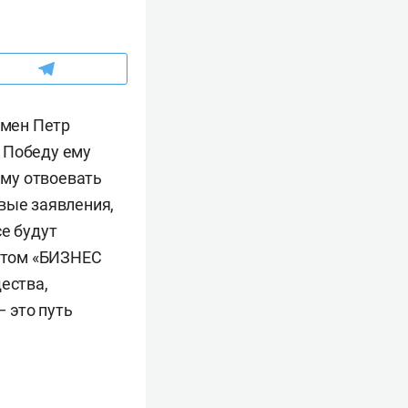
смен Петр
 Победу ему
ему отвоевать
вые заявления,
се будут
ентом «БИЗНЕС
ества,
 это путь