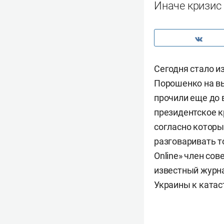
Иначе кризис 
Сегодня стало и
Порошенко на вы
прочили еще до в
президентское к
согласно которы
разговаривать т
Online» член со
известный журна
Украины к катас