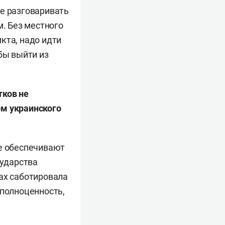
 Не разговаривать
м. Без местного
кта, надо идти
бы выйти из
тков не
ом украинского
ре обеспечивают
ударства
ах саботировала
 полноценность,