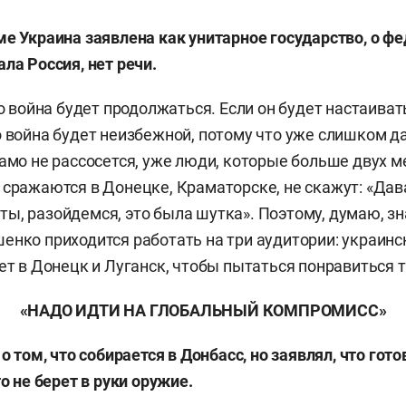
ме Украина заявлена как унитарное государство, о фе
ла Россия, нет речи.
то война будет продолжаться. Если он будет настаиват
о война будет неизбежной, потому что уже слишком д
само не рассосется, уже люди, которые больше двух м
 сражаются в Донецке, Краматорске, не скажут: «Дав
ы, разойдемся, это была шутка». Поэтому, думаю, з
енко приходится работать на три аудитории: украинс
дет в Донецк и Луганск, чтобы пытаться понравиться 
«НАДО ИДТИ НА ГЛОБАЛЬНЫЙ КОМПРОМИСС»
 о том, что собирается в Донбасс, но заявлял, что гот
то не берет в руки оружие.