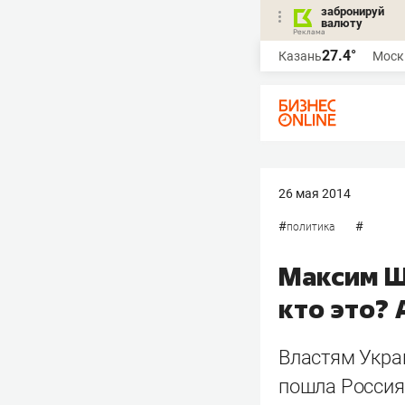
забронируй
валюту
27.4°
Казань
Моск
26 мая 2014
#
#
политика
Максим Ш
кто это?
Властям Укра
пошла Россия 