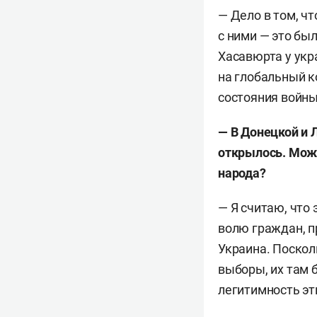
— Дело в том, чт
с ними — это бы
Хасавюрта у укр
на глобальный к
состояния войны
— В Донецкой и 
открылось. Можн
народа?
— Я считаю, что
волю граждан, 
Украина. Поскол
выборы, их там 
легитимность эт