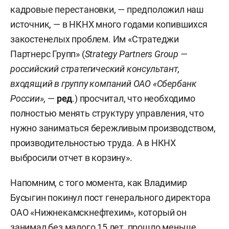
кадровые перестановки, — предположил наш
источник, — в НКНХ много годами копившихся
закостенелых проблем. Им «Стратеджи
Партнерс Групп» (
Strategy Partners Group —
российский стратегический консультант,
входящий в группу компаний ОАО «Сбербанк
России»,
—
ред
.) просчитал, что необходимо
полностью менять структуру управления, что
нужно заниматься бережливым производством,
производительностью труда. А в НКНХ
выбросили отчет в корзину».
Напомним, с того момента, как Владимир
Бусыгин покинул пост генерального директора
ОАО «Нижнекамскнефтехим», который он
занимал без малого 15 лет, прошло меньше