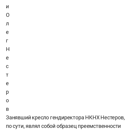
и
О
л
е
г
Н
е
с
т
е
р
о
в
Занявший кресло гендиректора НКНХ Нестеров,
по сути, являл собой образец преемственности