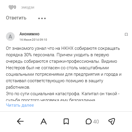
0
эмодзи
Ответить
Анонимно
16 Июня 2014
09:10
От знакомого узнал что на НКНХ собираютя сокращать
порядка 30% персонала. Причем уходить в первую
очередь собираются старики-профессионалы. Видимо
Нестеров был не согласен со столь масштабными
социальными потрясениями для предприятия и города и
отстаивал соответствующую позицию в защиту
работников.
Это по сути социальная катастрофа. Капитал он такой -
судьба простого человека ему безразлична.
Читать далее
Жалко, Нефтехим долгое время был пожалуй
единственным в республике крупным социально-
0
эмодзи
ориентированным предпариятием. Если сейчас эта
40
Ответить
атмосфера пропадет, а ей взамен придет модель
Показать ответы 2