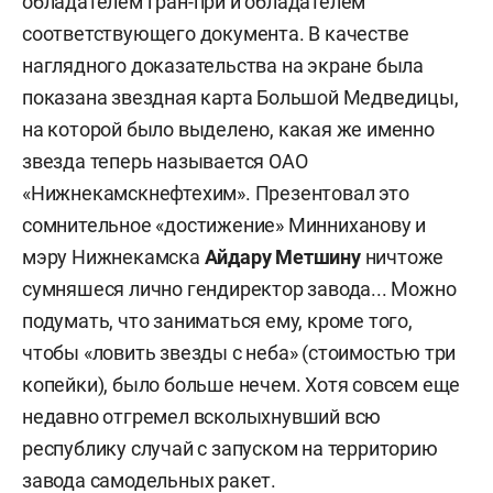
обладателем гран-при и обладателем
соответствующего документа. В качестве
наглядного доказательства на экране была
показана звездная карта Большой Медведицы,
на которой было выделено, какая же именно
звезда теперь называется ОАО
«Нижнекамскнефтехим». Презентовал это
сомнительное «достижение» Минниханову и
мэру Нижнекамска
Айдару Метшину
ничтоже
сумняшеся лично гендиректор завода... Можно
подумать, что заниматься ему, кроме того,
чтобы «ловить звезды с неба» (стоимостью три
копейки), было больше нечем. Хотя совсем еще
недавно отгремел всколыхнувший всю
республику случай с запуском на территорию
завода самодельных ракет.