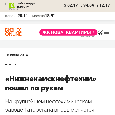
забронируй
$
82.17
€
94.84
¥
12.17
валюту
20.1°
18.9°
Казань
Москва
16 июня 2014
#
нефть
«Нижнекамскнефтехим»
пошел по рукам
На крупнейшем нефтехимическом
заводе Татарстана вновь меняется