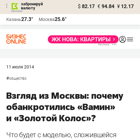
забронируй
$
82.17
€
94.84
¥
12.17
валюту
27.3°
25.6°
Казань
Москва
11 июля 2014
#
общество
Взгляд из Москвы: почему
обанкротились «Вамин»
и «Золотой Колос»?
Что будет с моделью, сложившейся