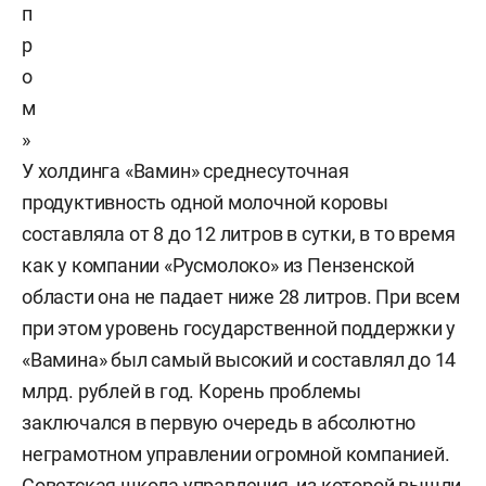
п
р
о
м
»
У холдинга «Вамин» среднесуточная
продуктивность одной молочной коровы
составляла от 8 до 12 литров в сутки, в то время
как у компании «Русмолоко» из Пензенской
области она не падает ниже 28 литров. При всем
при этом уровень государственной поддержки у
«Вамина» был самый высокий и составлял до 14
млрд. рублей в год. Корень проблемы
заключался в первую очередь в абсолютно
неграмотном управлении огромной компанией.
Советская школа управления, из которой вышли