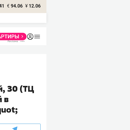
41
€
94.06
¥
12.06
й, 30 (ТЦ
 в
uot;