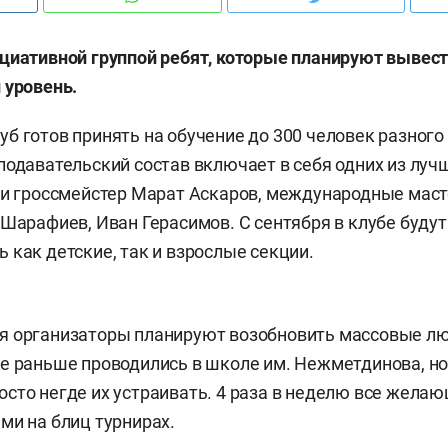
циативной группой ребят, которые планируют вывес
 уровень.
б готов принять на обучение до 300 человек разного
подавательский состав включает в себя одних из лу
 и гроссмейстер Марат Аскаров, международные маст
 Шарафиев, Иван Герасимов. С сентября в клубе будут
 как детские, так и взрослые секции.
я организаторы планируют возобновить массовые л
е раньше проводились в школе им. Нежметдинова, но
сто негде их устраивать. 4 раза в неделю все жела
ми на блиц турнирах.