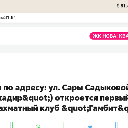
$
81.
31.8°
ва
а по адресу: ул. Сары Садыково
хадир&quot;) откроется первый
ахматный клуб &quot;Гамбит&q