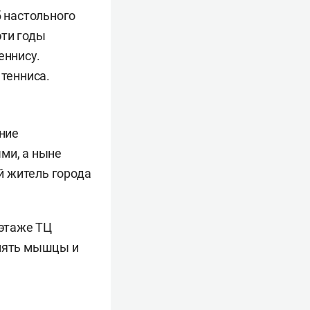
б настольного
эти годы
еннису.
тенниса.
ение
ми, а ныне
й житель города
 этаже ТЦ
змять мышцы и