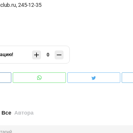
club.ru
, 245-12-35
кацию!
0
Все
Автора