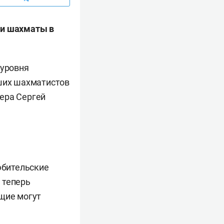
ти шахматы в
 уровня
чших шахматистов
ера Сергей
юбительские
 теперь
ющие могут