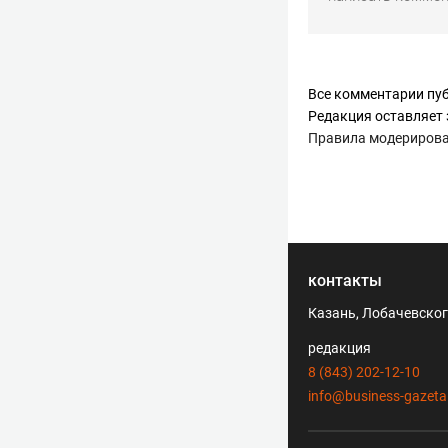
Все комментарии пуб
Редакция оставляет 
Правила модериров
контакты
Казань, Лобачевского
редакция
8 (843) 202-12-10
info@business-gazeta