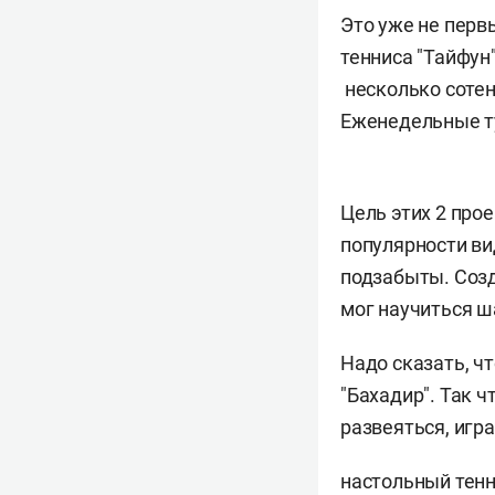
Это уже не перв
тенниса "Тайфун
несколько сотен
Еженедельные т
Цель этих 2 про
популярности ви
подзабыты. Созд
мог научиться ш
Надо сказать, ч
"Бахадир". Так 
развеяться, игр
настольный тенн