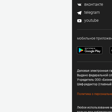
вконтакте
telegram
youtube
мобильное приложе
Деловая электронная га
Выдано федеральной сл
Учредитель ООО «Бизне
Шеф-редактор (главный 
Политика о персональн
Любое использование м