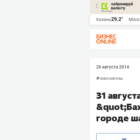
забронируй
валюту
29.2°
Казань
Моск
26 августа 2014
#
пресс-релизы
31 август
&quot;Ба
городе ш