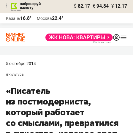
забронируй
$
82.17
€
94.84
¥
12.17
валюту
16.8°
22.4°
Казань
Москва
5 октября 2014
#
культура
«Писатель
из постмодерниста,
который работает
со смыслами, превратился