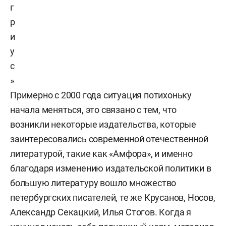
г
р
и
у
с
»
Примерно с 2000 года ситуация потихоньку
начала меняться, это связано с тем, что
возникли некоторые издательства, которые
заинтересовались современной отечественной
литературой, такие как «Амфора», и именно
благодаря изменению издательской политики в
большую литературу вошло множество
петербургских писателей, те же Крусанов, Носов,
Александр Секацкий, Илья Стогов. Когда я