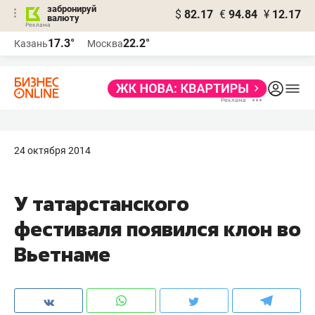
забронируй
$
82.17
€
94.84
¥
12.17
валюту
17.3°
22.2°
Казань
Москва
24 октября 2014
У татарстанского
фестиваля появился клон во
Вьетнаме