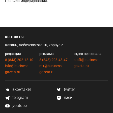
Правила модерирования
.
контакты
Казань, Лобачевского 10, корпус 2
редакция
реклама
отдел персонала
8 (843) 202-12-10
8 (843) 203-48-47
staff@business-
info@business-
mir@business-
gazeta.ru
gazeta.ru
gazeta.ru
вконтакте
twitter
telegram
дзен
youtube