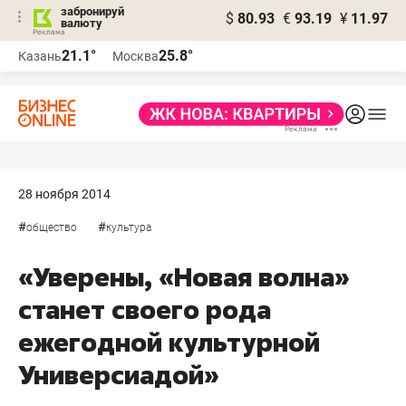
забронируй
$
80.93
€
93.19
¥
11.97
валюту
21.1°
25.8°
Казань
Москва
28 ноября 2014
#
#
общество
культура
«Уверены, «Новая волна»
станет своего рода
ежегодной культурной
Универсиадой»