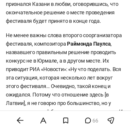
признался Казани в любви, оговорившись, что
окончательное решение о месте проведения
фестиваля будет принято в конце года.
Не менее важны слова второго соорганизатора
фестиваля, композитора
Раймонда Паулса
,
назвавшего правильным решение проводить
конкурс не в Юрмале, а в другом месте. Их
приводит РИА «Новости»: «Ну что поделать. Вся
эта ситуация, которая несколько лет вокруг
этого фестиваля… Очевидно, такой конец и
ожидался. Потому что отношение здесь [в
Латвии], я не говорю про большинство, но у
некоторых людей было довольно негативное. И
там всегда искали повод придраться. Я думаю,
66
что они [организаторы «Новой волны»]