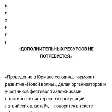
к
и
х
и
г
р
«ДОПОЛНИТЕЛЬНЫХ РЕСУРСОВ НЕ
ПОТРЕБУЕТСЯ»
«Проведение в Юрмале сегодня… тормозит
развитие «Новой волны», делая организаторов и
участников фестиваля заложниками
политических интересов и спекуляций
латвийских властей», — говорится в тексте