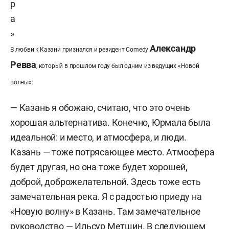
р
а
»
Александр
В любви к Казани признался и резидент Comedy
Ревва
, который в прошлом году был одним из ведущих «Новой
волны»:
— Казань я обожаю, считаю, что это очень
хорошая альтернатива. Конечно, Юрмала была
идеальной: и место, и атмосфера, и люди.
Казань — тоже потрясающее место. Атмосфера
будет другая, но она тоже будет хорошей,
доброй, доброжелательной. Здесь тоже есть
замечательная река. Я с радостью приеду на
«Новую волну» в Казань. Там замечательное
руководство — Ильсур Метшин. В следующем