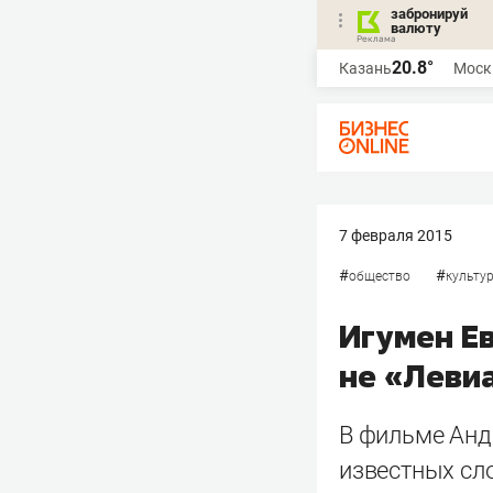
забронируй
валюту
20.8°
Казань
Моск
7 февраля 2015
#
#
общество
культу
Игумен Ев
не «Леви
В фильме Анд
известных сло