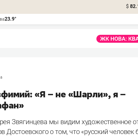
$
82.
23.9°
ва
ра
фимий: «Я – не «Шарли», я –
афан»
рея Звягинцева мы видим художественное о
в Достоевского о том, что «русский человек 