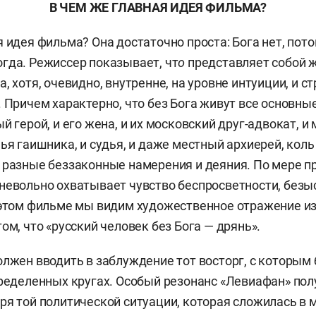
В ЧЕМ ЖЕ ГЛАВНАЯ ИДЕЯ ФИЛЬМА?
 идея фильма? Она достаточно проста: Бога нет, пото
гда. Режиссер показывает, чт
о
представляет собой 
, хотя, очевидно, внутренне, на уровне интуиции, и 
. Причем характерно, что без Бога живут все основн
й герой, и его жена, и их московский друг-адвокат, и
ья гаишника, и судья, и даже местный архиерей, коль
 разные беззаконные намерения и деяния. По мере п
невольно охватывает чувство беспросветности, безы
 этом фильме мы видим художественное отражение и
ом, что «русский человек без Бога — дрянь».
олжен вводить в заблуждение тот восторг, с которым
пределенных кругах. Особый резонанс «Левиафан» пол
ря той политической ситуации, которая сложилась в 