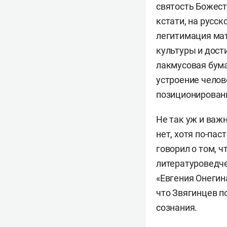
святость Божест
кстати, на русс
легитимация мат
культуры и дост
лакмусовая бума
устроение челов
позиционирован
Не так уж и важ
нет, хотя по-пас
говорил о том, 
литературоведче
«Евгения Онегин
что Звягинцев п
сознания.