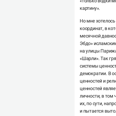
«только водки м
картину».
Но мне хотелось
координат, в кот
месячной давнос
Эбдо» исламским
на улицы Парижа
«Шарли». Так гр
системы ценност
демократии. В о
ценностей и рел
ценностей являе
личности, в том
их, по сути, на
и пытается выто