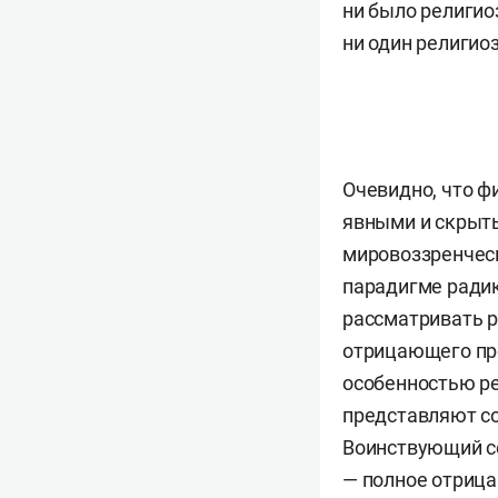
ни было религио
ни один религио
Очевидно, что 
явными и скрыты
мировоззренческ
парадигме ради
рассматривать р
отрицающего пр
особенностью ре
представляют со
Воинствующий се
— полное отрица