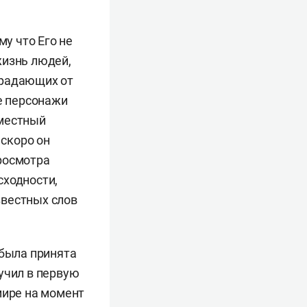
му что Его не
жизнь людей,
страдающих от
ые персонажи
 местный
 скоро он
росмотра
сходности,
звестных слов
 была принята
учил в первую
мире на момент