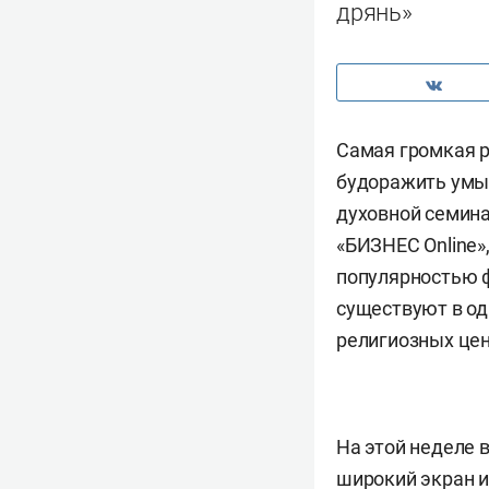
дрянь»
Самая громкая р
будоражить умы 
духовной семина
«БИЗНЕС Online»
популярностью ф
существуют в од
религиозных цен
На этой неделе 
широкий экран 