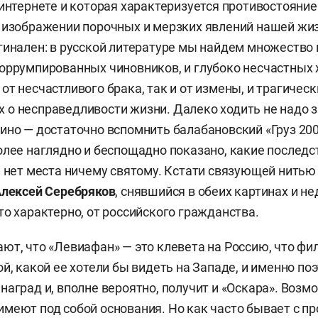
 интернете и которая характеризуется противостояние
 изображении порочных и мерзких явлений нашей жиз
гинален: в русской литературе мы найдем множество
оррумпированных чиновников, и глубоко несчастных
т несчастливого брака, так и от измены, и трагическ
о несправедливости жизни. Далеко ходить не надо з
ино — достаточно вспомнить балабановский «Груз 200»
олее наглядно и беспощадно показано, какие последс
й нет места ничему святому. Кстати связующей нитью
лексей Серебряков
, снявшийся в обеих картинах и н
то характерно, от российского гражданства.
ют, что «Левиафан» — это клевета на Россию, что ф
й, какой ее хотели бы видеть на Западе, и именно по
аград и, вполне вероятно, получит и «Оскара». Возмо
меют под собой основания. Но как часто бывает с п