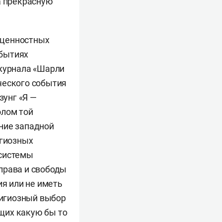
а прекрасную
е ценностных
обытиях
 журнала «Шарли
ческого события
унг «Я —
олом той
ние западной
игиозных
 системы
права и свободы
ия или не иметь
лигиозный выбор
щих какую бы то