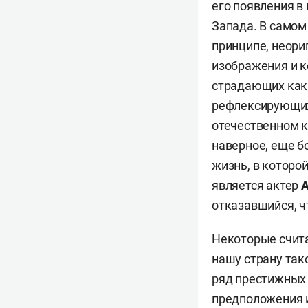
его появления в
Запада. В самом
принципе, неори
изображения и к
страдающих как о
рефлексирующих 
отечественном к
наверное, еще б
жизнь, в которо
является актер
А
отказавшийся, ч
Некоторые счита
нашу страну тако
ряд престижных н
предположения и