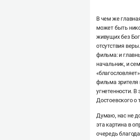
В чем же главная
может быть нико
живущих без Бога
отсутствия веры
фильма: и главны
начальник, и сем
«благословляет»
фильма зрителя 
угнетенности. В
Достоевского о т
Думаю, нас не д
эта картина в о
очередь благода