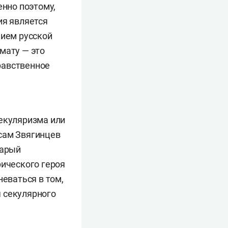
енно поэтому,
ия является
нием русской
мату — это
равственное
секуляризма или
 сам Звягинцев
тарый
рического героя
неваться в том,
 секулярного