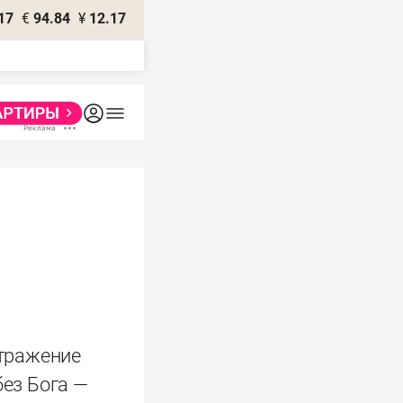
17
€
94.84
¥
12.17
тражение
без Бога —