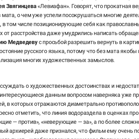
ея Звягинцева
«Левиафан». Говорят, что прокатная в
 мата, о чем уже успели посокрушаться многие деяте
 в том числе позиционирующие себя как православны
х от расстройства даже умудрились написать обраще
ию Медведеву
с просьбой разрешить вернуть в карти
стояние русского языка, потому что без мата якобы
ализация многих художественных замыслов.
ассуждать о художественных достоинствах и недоста
 интересующиеся данным вопросом наверняка уже п
тей, в которых отражаются диаметрально противопо
ересно отметить, что линия водораздела в оценках пр
щие — против», «неверующие — за», а по более сложн
ый архиерей даже признался, что фильм ему очень п