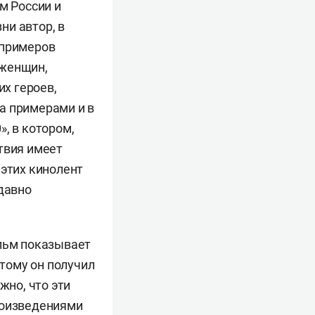
м России и
ни автор, в
 примеров
 женщин,
их героев,
а примерами и в
, в котором,
твия имеет
 этих кинолент
едавно
ильм показывает
этому он получил
жно, что эти
роизведениями