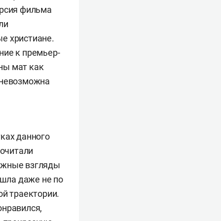
ерсия фильма
ли
е христиане.
ние к премьер-
ны мат как
 невозможна
тках данного
рочитали
ложные взгляды
ошла даже не по
ой траектории.
онравился,