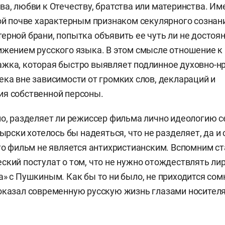
ва, любви к Отечеству, братства или материнства. Им
кой почве характерным признаком секулярного сознан
ерной брани, попытка объявить ее чуть ли не достоя
ижением русского языка. В этом смысле отношение к 
жка, которая быстро выявляет подлинное духовно-н
ека вне зависимости от громких слов, деклараций и
ия собственной персоны.
но, разделяет ли режиссер фильма лично идеологию 
тырски хотелось бы надеяться, что не разделяет, да и
что фильм не является антихристианским. Вспомним с
ский постулат о том, что не нужно отождествлять ли
а» с Пушкиным. Как бы то ни было, не приходится сом
оказал современную русскую жизнь глазами носителя