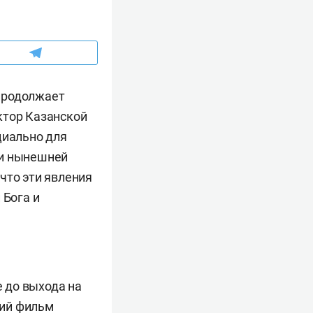
продолжает
ктор Казанской
циально для
 и нынешней
что эти явления
 Бога и
 до выхода на
мий фильм