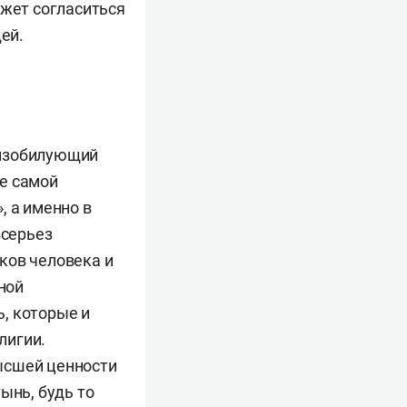
ожет согласиться
ей.
 изобилующий
е самой
, а именно в
всерьез
ков человека и
ной
, которые и
лигии.
ысшей ценности
ынь, будь то