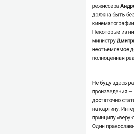
режиссера
Андр
должна быть без
кинематографии,
Некоторые из ни
министру
Дмитр
неотъемлемое до
полноценная ре
Не буду здесь р
произведения —
достаточно ста
на картину. Инт
принципу «верую
Один православн