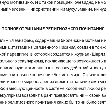
зную мотивацию. И с такой позицией, очевидно, не м
зный человек — ни христианин, ни мусульманин, ни иуд
ПОЛНОЕ ОТРИЦАНИЕ РЕЛИГИОЗНОГО ПОЧИТАНИЯ
фильм «Левиафан», содержащий библейские мотивы и
ми цитатами из Священного Писания, создан в той ж
ой парадигме, в которой создается и журнал «Шарли»
кального секуляризма, исключающего возможность 
елигиозную мотивацию как основу действий и поступ
омыслительное попечение Божие о мире. Отличитель
лигиозного мировоззрения является наличие святынь
бой высшую ценность в системе координат любой ре
куляризм возводит в ранг псевдосвятыни — своей в
ние религиозного почитания каких бы то ни было свят