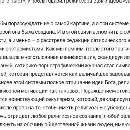
ного пьют», и поблагодарил режиссера Звягинцева «з
 бы порассуждать не о самой картине, а о той систем
орой она была создана. И в этой связи вспомнить о с
ти, а именно — о расстреле редакции сатирического
и экстремистами. Как мы помним, после этого траги
 вышла многотысячная манифестация, скандируя лоз
язный, сатирико-порнографический журнал стал симв
ей, которая представляется как величайшее завоева
снове этой системы полное отрицание идеи Бога, рел
игиозной мотивации как таковых. Порождением этой
тся воинствующий секуляризм, который, декларируя 
 числе право на то, чтобы иметь религиозные убежден
прочь отрицает любое религиозное сознание, любой ре
лкнуть на обочину общественной жизни людей, имею