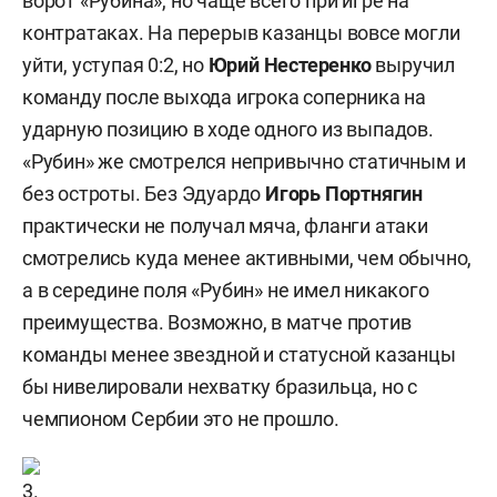
ворот «Рубина», но чаще всего при игре на
контратаках. На перерыв казанцы вовсе могли
уйти, уступая 0:2, но
Юрий Нестеренко
выручил
команду после выхода игрока соперника на
ударную позицию в ходе одного из выпадов.
«Рубин» же смотрелся непривычно статичным и
без остроты. Без Эдуардо
Игорь Портнягин
практически не получал мяча, фланги атаки
смотрелись куда менее активными, чем обычно,
а в середине поля «Рубин» не имел никакого
преимущества. Возможно, в матче против
команды менее звездной и статусной казанцы
бы нивелировали нехватку бразильца, но с
чемпионом Сербии это не прошло.