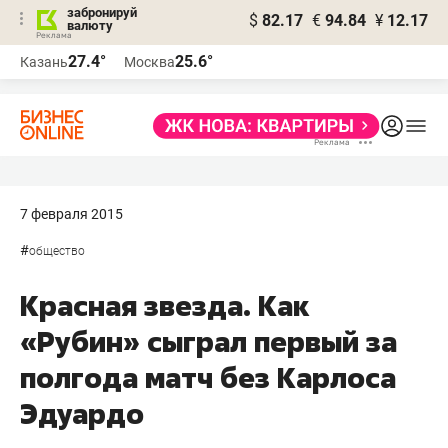
забронируй
$
82.17
€
94.84
¥
12.17
валюту
27.4°
25.6°
Казань
Москва
7 февраля 2015
#
общество
Красная звезда. Как
«Рубин» сыграл первый за
полгода матч без Карлоса
Эдуардо