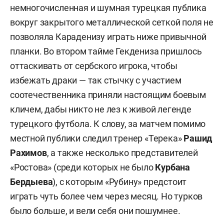
немногочисленная и шумная турецкая публика
вокруг закрытого металлической сеткой поля не
позволяла Караденизу играть ниже привычной
планки. Во втором тайме Гекдениза пришлось
оттаскивать от сербского игрока, чтобы
избежать драки — так стычку с участием
соотечественника приняли настоящим боевым
кличем, дабы никто не лез к живой легенде
турецкого футбола. К слову, за матчем помимо
местной публики следил тренер «Терека»
Рашид
Рахимов
, а также несколько представителей
«Ростова» (среди которых не было
Курбана
Бердыева
), с которым «Рубину» предстоит
играть чуть более чем через месяц. Но турков
было больше, и вели себя они пошумнее.