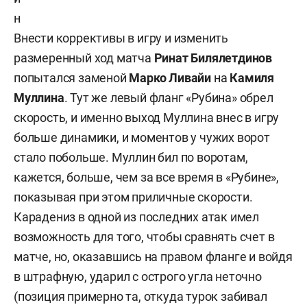
н
Внести коррективы в игру и изменить
размеренный ход матча
Ринат Билялетдинов
попытался заменой
Марко Ливайи
на
Камиля
Муллина
. Тут же левый фланг «Рубина» обрел
скорость, и именно выход Муллина внес в игру
больше динамики, и моментов у чужих ворот
стало побольше. Муллин бил по воротам,
кажется, больше, чем за все время в «Рубине»,
показывая при этом приличные скорости.
Карадениз в одной из последних атак имел
возможность для того, чтобы сравнять счет в
матче, но, оказавшись на правом фланге и войдя
в штрафную, ударил с острого угла неточно
(позиция примерно та, откуда турок забивал