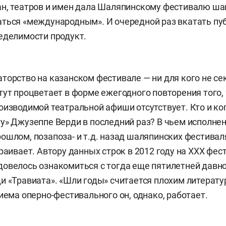
н, театров и имен дала Шаляпинскому фестивалю ша
ться «международным». И очередной раз вкатать пу
еделимости продукт.
торство на казанском фестивале — ни для кого не се
тут процветает в форме ежегодного повторения того, 
оизводимой театральной афиши отсутствует. Кто и ко
у» Джузеппе Верди в последний раз? В чьем исполнен
ошлом, позапоза- и т.д. назад шаляпинских фестивалях
раивает. Автору данных строк в 2012 году на ХХХ фес
овелось ознакомиться с тогда еще пятилетней давно
и «Травиата». «Шли годы» считается плохим литерат
риема оперно-фестивального он, однако, работает.