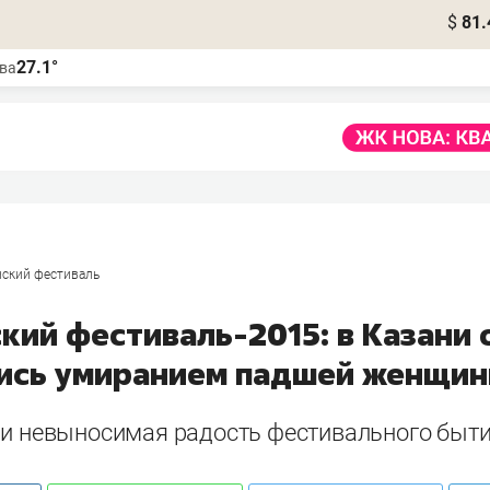
$
81.
27.1°
ва
ский фестиваль
кий фестиваль-2015: в Казани 
ись умиранием падшей женщи
ли невыносимая радость фестивального бытия