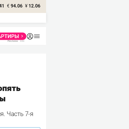
41
€
94.06
¥
12.06
опять
ны
. Часть 7-я