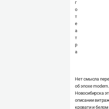
г
о
т
е
а
т
р
а
Нет смысла пере
об эпохе modern
Новосибирска эт
описании витраж
кровати и белом