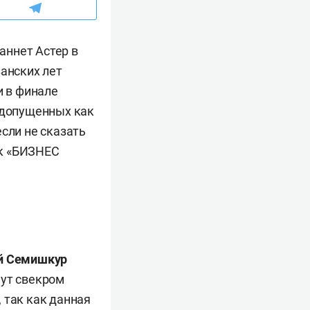
аннет Астер в
занских лет
и в финале
, допущенных как
сли не сказать
ик «БИЗНЕС
й Семишкур
нут свекром
 так как данная