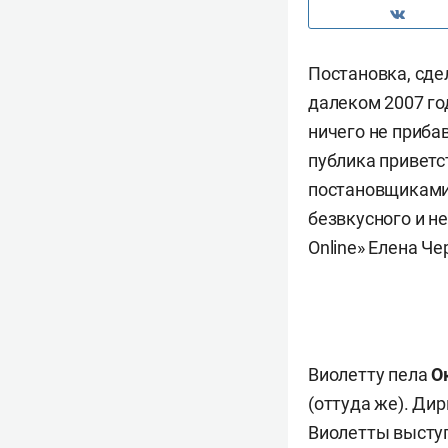
Постановка, сде
далеком 2007 го
ничего не приба
публика приветс
постановщиками,
безвкусного и 
Online» Елена Ч
Виолетту пела
О
(оттуда же). Ди
Виолетты высту