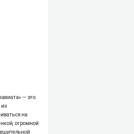
равиата» — это
 из
чиваться на
нкой, огромной
 решительной