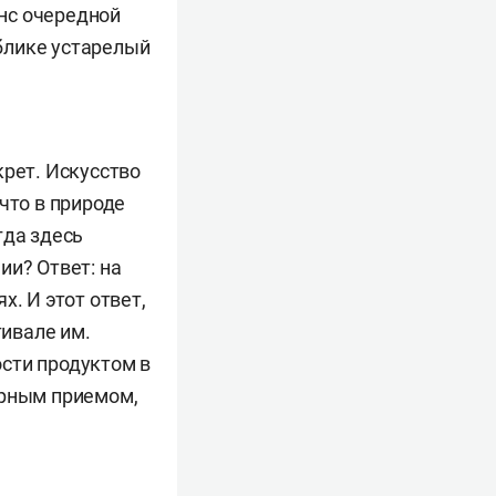
нс очередной
блике устарелый
крет. Искусство
что в природе
гда здесь
ии? Ответ: на
. И этот ответ,
тивале им.
сти продуктом в
урным приемом,