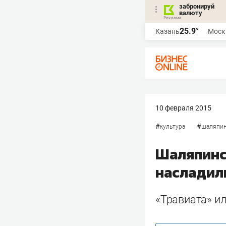
забронируй
валюту
25.9°
Казань
Моск
10 февраля 2015
#
#
культура
шаляпин
Шаляпинс
насладил
«Травиата» и