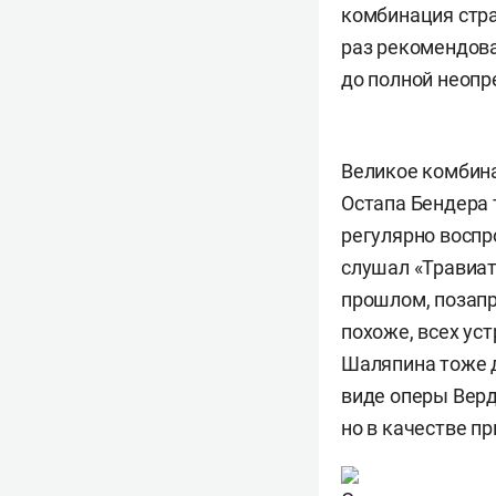
комбинация стра
раз рекомендова
до полной неопр
Великое комбина
Остапа Бендера 
регулярно воспр
слушал «Травиат
прошлом, позапр
похоже, всех уст
Шаляпина тоже д
виде оперы Верд
но в качестве п