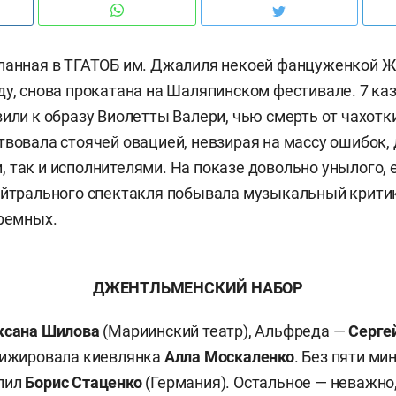
ланная в ТГАТОБ им. Джалиля некоей фанцуженкой Ж
ду, снова прокатана на Шаляпинском фестивале. 7 ка
вили к образу Виолетты Валери, чью смерть от чахотк
твовала стоячей овацией, невзирая на массу ошибок
 так и исполнителями. На показе довольно унылого, е
нейтрального спектакля побывала музыкальный крит
еремных.
ДЖЕНТЛЬМЕНСКИЙ НАБОР
ксана Шилова
(Мариинский театр), Альфреда —
Серге
рижировала киевлянка
Алла Москаленко
. Без пяти ми
пил
Борис Стаценко
(Германия). Остальное — неважно,