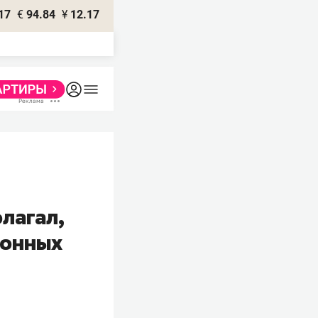
17
€
94.84
¥
12.17
олагал,
ионных