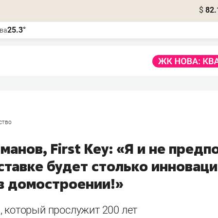
$
82.
25.3°
ва
ство
манов, First Key: «Я и не предп
ыставке будет столько инновац
в домостроении!»
, который прослужит 200 лет