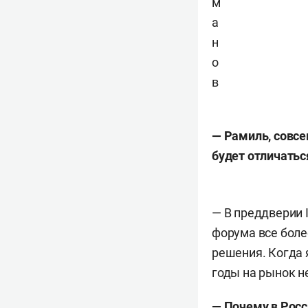
м
а
н
о
в
— Рамиль, совсе
будет отличать
— В преддверии I
форума все бол
решения. Когда 
годы на рынок н
— Почему в Росс