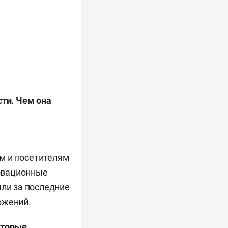
ти. Чем она
ам и посетителям
овационные
шли за последние
ожений.
оторые