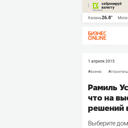
забронируй
валюту
26.8°
Казань
Моск
1 апреля 2015
#
#
бизнес
строитель
Рамиль Ус
что на в
решений 
Выберите дом