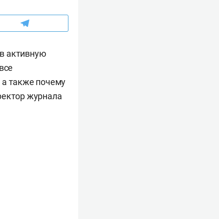
 в активную
все
 а также почему
ректор журнала