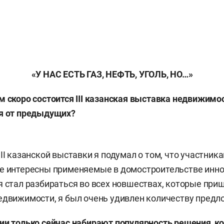
«У НАС ЕСТЬ ГАЗ, НЕФТЬ, УГОЛЬ, НО…»
м скоро состоится
III
казанская выставка недвижимос
ся от предыдущих?
II казанской выставки я подумал о том, что участник
ее интересны применяемые в домостроительстве инн
я стал разбираться во всех новшествах, которые при
едвижимости, я был очень удивлен количеству предл
ии только сейчас набирают популярность решения, к