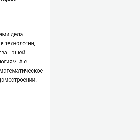
рсами дела
е технологии,
ства нашей
огиям. А с
е математическое
домостроении.