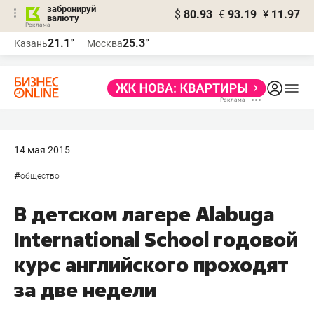
забронируй
$
80.93
€
93.19
¥
11.97
валюту
21.1°
25.3°
Казань
Москва
14 мая 2015
#
общество
В детском лагере Alabuga
International School годовой
курс английского проходят
за две недели