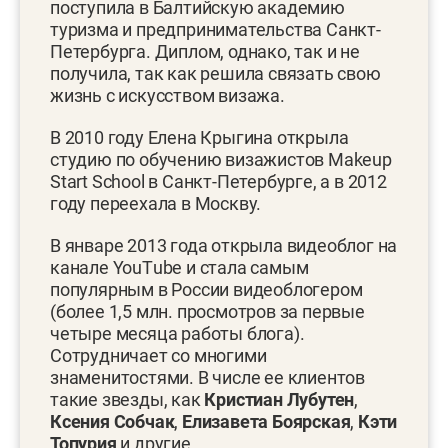
поступила в Балтийскую академию
туризма и предпринимательства Санкт-
Петербурга. Диплом, однако, так и не
получила, так как решила связать свою
жизнь с искусством визажа.
В 2010 году Елена Крыгина открыла
студию по обучению визажистов Makeup
Start School в Санкт-Петербурге, а в 2012
году переехала в Москву.
В январе 2013 года открыла видеоблог на
канале YouТube и стала самым
популярным в России видеоблогером
(более 1,5 млн. просмотров за первые
четыре месяца работы блога).
Сотрудничает со многими
знаменитостями. В числе ее клиентов
такие звезды, как
Кристиан Лубутен
,
Ксения Собчак
,
Елизавета Боярская
,
Кэти
Топурия
и другие.