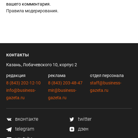
вашего комментария.
Правила модерирования
.
контакты
Казань, Лобачевского 10, корпус 2
редакция
реклама
отдел персонала
8 (843) 202-12-10
8 (843) 203-48-47
staff@business-
info@business-
mir@business-
gazeta.ru
gazeta.ru
gazeta.ru
вконтакте
twitter
telegram
дзен