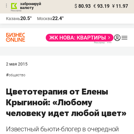
забронируй
$
80.93
€
93.19
¥
11.97
валюту
20.5°
22.4°
Казань
Москва
2 мая 2015
#
общество
Цветотерапия от Елены
Крыгиной: «Любому
человеку идет любой цвет»
Известный бьюти-блогер в очередной