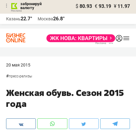
забронируй
$
80.93
€
93.19
¥
11.97
валюту
22.7°
26.8°
Казань
Москва
20 мая 2015
#
пресс-релизы
Женская обувь. Сезон 2015
года