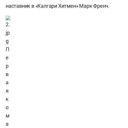
наставник в «Калгари Хитмен» Марк Френч.
П
е
р
в
а
я
к
о
м
а