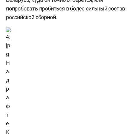
попробовать пробиться в более сильный состав
российской сборной.
Н
а
д
р
а
ф
т
е
К