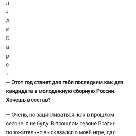
л
«
А
к
Б
а
р
с
»
— Этот год станет для тебя последним как для
кандидата в молодежную сборную России.
Хочешь в состав?
— Очень, но зацикливаться, как в прошлом
сезоне, я не буду. В прошлом сезоне Брагин
положительно высказался о моей игре, дал