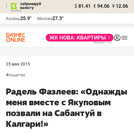
забронируй
$
81.41
€
94.06
¥
12.06
валюту
25.9°
27.3°
Казань
Москва
25 мая 2015
#
общество
Радель Фазлеев: «Однажды
меня вместе с Якуповым
позвали на Сабантуй в
Калгари!»