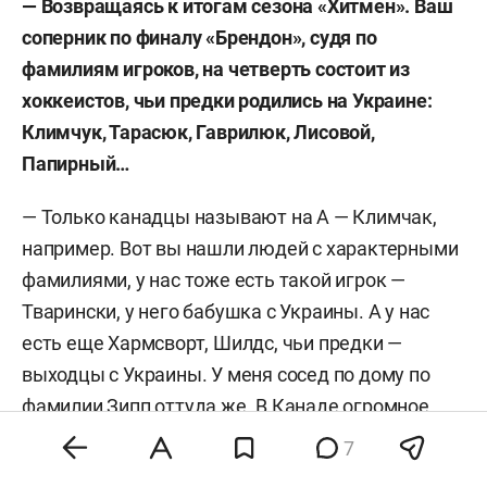
— Возвращаясь к итогам сезона «Хитмен». Ваш
соперник по финалу «Брендон», судя по
фамилиям игроков, на четверть состоит из
хоккеистов, чьи предки родились на Украине:
Климчук, Тарасюк, Гаврилюк, Лисовой,
Папирный…
— Только канадцы называют на А — Климчак,
например. Вот вы нашли людей с характерными
фамилиями, у нас тоже есть такой игрок —
Тварински, у него бабушка с Украины. А у нас
есть еще Хармсворт, Шилдс, чьи предки —
выходцы с Украины. У меня сосед по дому по
фамилии Зипп оттуда же. В Канаде огромное
количество украинцев, не знаю, по какой
7
причине их предки переехали туда. Впрочем, там