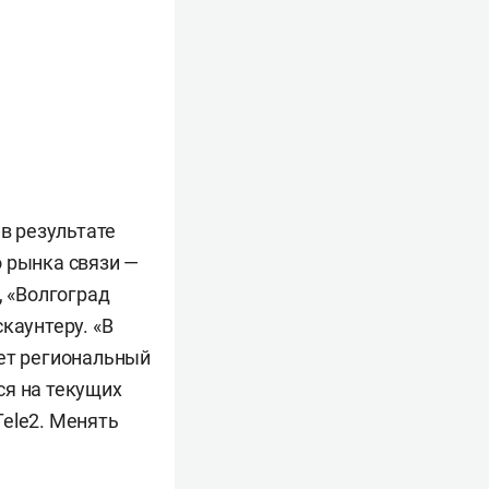
 в результате
о рынка связи —
, «Волгоград
каунтеру. «В
яет региональный
ся на текущих
Tele2. Менять