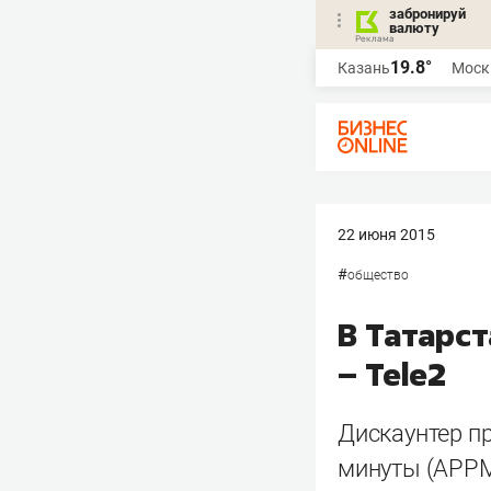
забронируй
валюту
19.8°
Казань
Моск
22 июня 2015
#
общество
В Татарс
– Tele2
Дискаунтер п
минуты (APPM