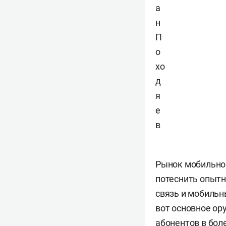
а
н
П
о
хо
д
я
е
в
Рынок мобильной
потеснить опытн
связь и мобильн
вот основное ор
абонентов в бол