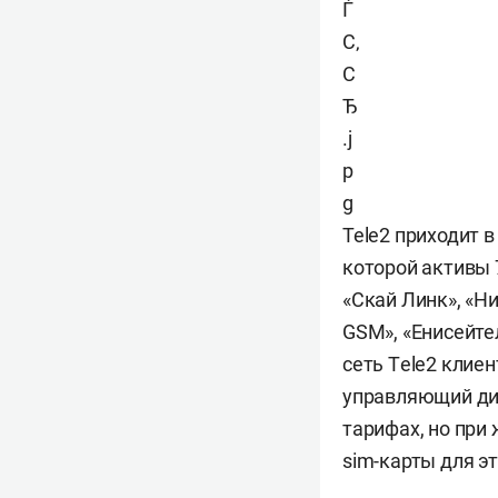
Tele2 приходит 
которой активы 
«Скай Линк», «Н
GSM», «Енисейте
сеть Тele2 клие
управляющий ди
тарифах, но при
sim-карты для эт