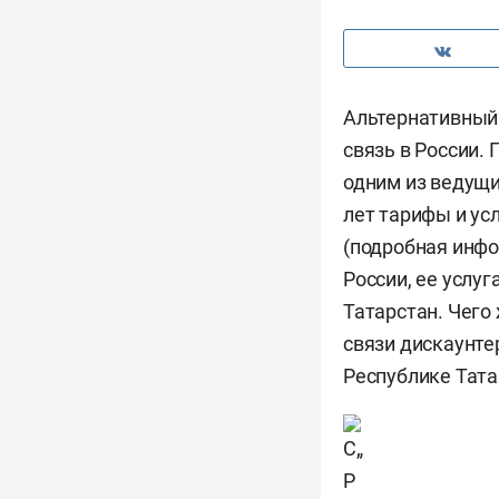
Альтернативный 
связь в России.
одним из ведущи
лет тарифы и ус
(подробная инф
России, ее услуг
Татарстан. Чего
связи дискаунте
Республике Тата