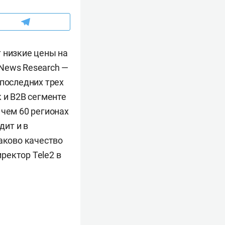
 низкие цены на
News Research —
 последних трех
 и B2B сегменте
 чем 60 регионах
дит и в
Каково качество
ректор Tele2 в