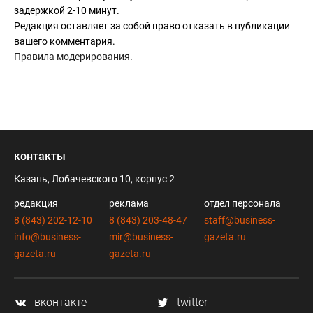
задержкой 2-10 минут.
Редакция оставляет за собой право отказать в публикации
вашего комментария.
Правила модерирования
.
контакты
Казань, Лобачевского 10, корпус 2
редакция
реклама
отдел персонала
8 (843) 202-12-10
8 (843) 203-48-47
staff@business-
info@business-
mir@business-
gazeta.ru
gazeta.ru
gazeta.ru
вконтакте
twitter