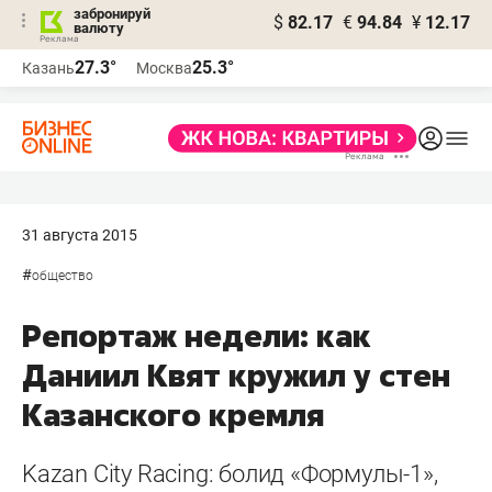
забронируй
$
82.17
€
94.84
¥
12.17
валюту
27.3°
25.3°
Казань
Москва
31 августа 2015
#
общество
Репортаж недели: как
Даниил Квят кружил у стен
Казанского кремля
Kazan City Racing: болид «Формулы-1»,