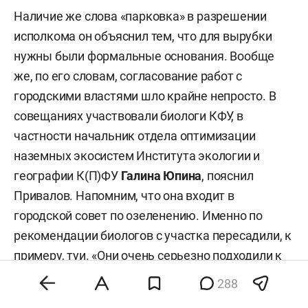
Наличие же слова «парковка» в разрешении
исполкома он объяснил тем, что для вырубки
нужны были формальные основания. Вообще
же, по его словам, согласование работ с
городскими властями шло крайне непросто. В
совещаниях участвовали биологи КФУ, в
частности начальник отдела оптимизации
наземных экосистем Института экологии и
географии К(П)ФУ
Галина Юпина
, пояснил
Привалов. Напомним, что она входит в
городской совет по озеленению. Именно по
рекомендации биологов с участка пересадили, к
примеру, туи. «Они очень серьезно подходили к
каждому дереву, — вспомнил Привалов. — Нет,
288
говорят, не дадим рубить — и все... И одну осину,