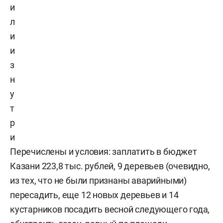
и
л
и
и
з
н
у
т
р
и
Перечислены и условия: заплатить в бюджет
Казани 223,8 тыс. рублей, 9 деревьев (очевидно,
из тех, что не были признаны аварийными)
пересадить, еще 12 новых деревьев и 14
кустарников посадить весной следующего года,