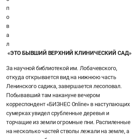
п
о
в
а
л
«ЭТО БЫВШИЙ ВЕРХНИЙ КЛИНИЧЕСКИЙ САД»
За научной библиотекой им. Лобачевского,
откуда открывается вид на нижнюю часть
Ленинского садика, завершается лесоповал.
Побывавший там накануне вечером
корреспондент «БИЗНЕС Online» в наступающих
сумерках увидел срубленные деревья и
торчащие из земли огромные пни. Распиленные
на несколько частей стволы лежали на земле, а