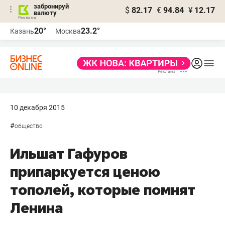
забронируй
$
82.17
€
94.84
¥
12.17
валюту
20°
23.2°
Казань
Москва
10 декабря 2015
#
общество
Ильшат Гафуров
припаркуется ценою
тополей, которые помнят
Ленина