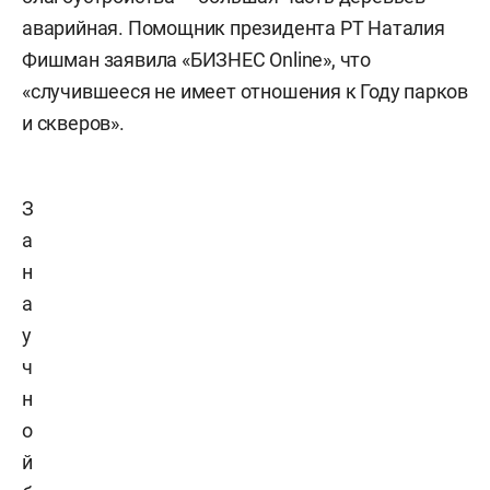
аварийная. Помощник президента РТ Наталия
Фишман заявила «БИЗНЕС Online», что
«случившееся не имеет отношения к Году парков
и скверов».
З
а
н
а
у
ч
н
о
й