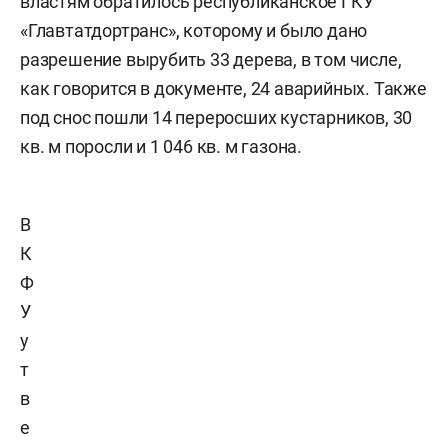
властям обратилось республиканское ГКУ
«Главтатдортранс», которому и было дано
разрешение вырубить 33 дерева, в том числе,
как говорится в документе, 24 аварийных. Также
под снос пошли 14 переросших кустарников, 30
кв. м поросли и 1 046 кв. м газона.
В
К
Ф
У
у
т
в
е