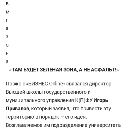
в.
м
г
а
з
о
н
а
«ТАМ БУДЕТ ЗЕЛЕНАЯ ЗОНА, А НЕ АСФАЛЬТ!»
Позже с «БИЗНЕС Online» связался директор
Высшей школы государственного и
муниципального управления К(П)ФУ
Игорь
Привалов
, который заявил, что привести эту
территорию в порядок — его идея.
Возглавляемое им подразделение университета