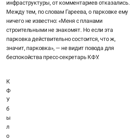
инфраструктуры, от комментариев отказались.
Между тем, по словам Гареева, о парковке ему
ничего не известно: «Меня с планами
строительными не знакомят. Но если эта
парковка действительно состоится, что ж,
значит, парковка», — не видит повода для
беспокойства пресс-секретарь КФУ.
К
Ф
У
б
ы
л
о