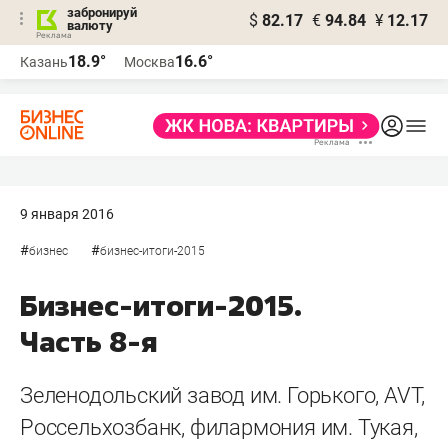
забронируй
$
82.17
€
94.84
¥
12.17
валюту
18.9°
16.6°
Казань
Москва
9 января 2016
#
#
бизнес
бизнес-итоги-2015
Бизнес-итоги-2015.
Часть 8-я
Зеленодольский завод им. Горького, AVT,
Россельхозбанк, филармония им. Тукая,