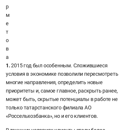
р
м
е
т
о
в
а
1.
2015 год был особенным. Сложившиеся
условия в экономике позволили пересмотреть
многие направления, определить новые
приоритеты и, самое главное, раскрыть ранее,
может быть, скрытые потенциалы в работе не
только татарстанского филиала АО
«Россельхозбанка», но и его клиентов.