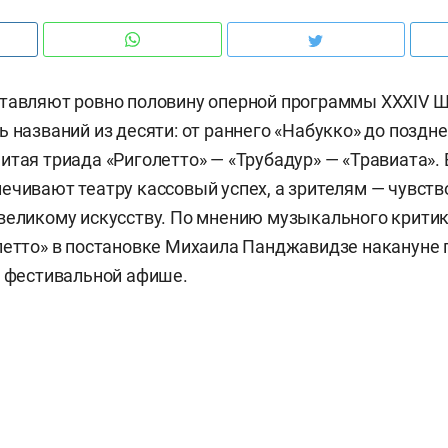
ставляют ровно половину оперной программы XXXIV 
 названий из десяти: от раннего «Набукко» до поздне
итая триада «Риголетто» — «Трубадур» — «Травиата». 
ечивают театру кассовый успех, а зрителям — чувств
великому искусству. По мнению музыкального крити
летто» в постановке Михаила Панджавидзе накануне 
в фестивальной афише.