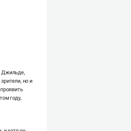
и Джильде,
зрители, но и
 проявить
том году,
 и хотя он