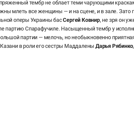
напряженный тембр не облает теми чарующими краскам
жны млеть все женщины — и на сцене, и в зале. Зато
льной оперы Украины бас
Сергей Ковнир
, не зря он у
ле партию Спарафучиле. Насыщенный тембр у исполни
большой партии — мелочь, но необыкновенно приятна
 Казани в роли его сестры Маддалены
Дарья Рябинко