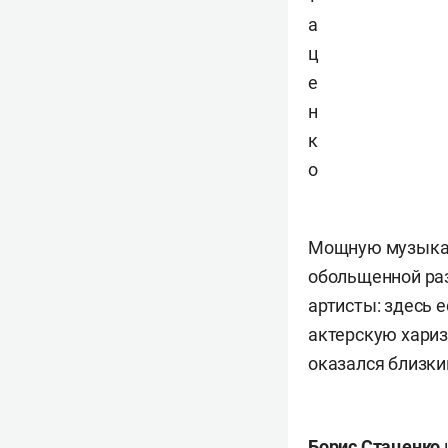
а
ц
е
н
к
о
Мощную музыкал
обольщенной раз
артисты: здесь 
актерскую хариз
оказался близки
Борис Стаценко