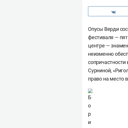
Опусы Верди со
фестиваля — пять
центре — знамен
неизменно обесп
сопричастности 
Сурниной, «Риго
право на место 