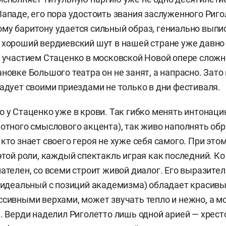
Западе, его пора удостоить звания заслуженного Риго
му баритону удается сильный образ, гениально вып
 хороший вердиевский шут в нашей стране уже давно 
с участием Стаценко в московской Новой опере сложн
ановке Большого театра он не занят, а напрасно. Зат
радует своими приездами не только в дни фестиваля.
о у Стаценко уже в крови. Так гибко менять интонаци
хотного смыслового акцента), так живо наполнять об
кто знает своего героя не хуже себя самого. При этом
 этой роли, каждый спектакль играя как последний. К
мателен, со всеми строит живой диалог. Его выразите
а идеальный с позиций академизма) обладает краси
ссивными верхами, может звучать тепло и нежно, а м
ь. Верди наделил Риголетто лишь одной арией — хрес