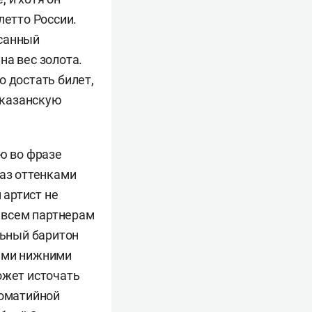
летто России.
исанный
на вес золота.
о достать билет,
о казанскую
ю во фразе
раз оттенками
 артист не
о всем партнерам
льный баритон
выми нижними
ожет источать
томатийной