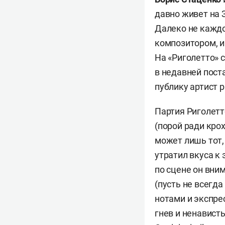
давно живет на 
Далеко не каждо
композитором, и
На «Риголетто» 
в недавней пост
публику артист 
Партия Риголетт
(порой ради кро
может лишь тот, 
утратил вкуса к
по сцене он вни
(пусть не всегд
нотами и экспре
гнев и ненавист