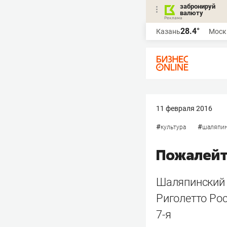
забронируй
валюту
28.4°
Казань
Моск
11 февраля 2016
#
#
культура
шаляпин
Пожалейт
Шаляпинский 
Риголетто Рос
7-я