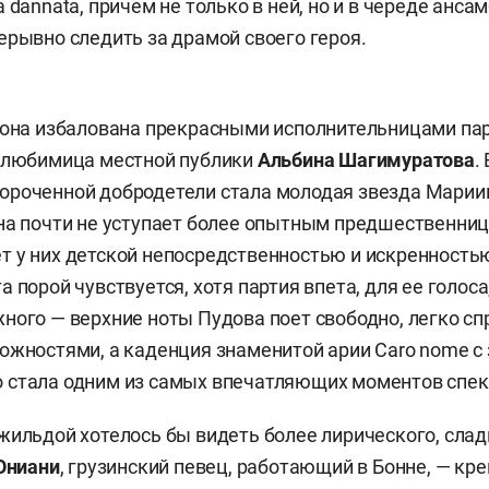
azza dannata, причем не только в ней, но и в череде ан
ерывно следить за драмой своего героя.
 она избалована прекрасными исполнительницами па
и любимица местной публики
Альбина Шагимуратова
.
роченной добродетели стала молодая звезда Мариин
Она почти не уступает более опытным предшественница
 у них детской непосредственностью и искренностью
 порой чувствуется, хотя партия впета, для ее голоса
ного — верхние ноты Пудова поет свободно, легко сп
ожностями, а каденция знаменитой арии Caro nome с
 стала одним из самых впечатляющих моментов спек
жильдой хотелось бы видеть более лирического, сла
Ониани
, грузинский певец, работающий в Бонне, — кр