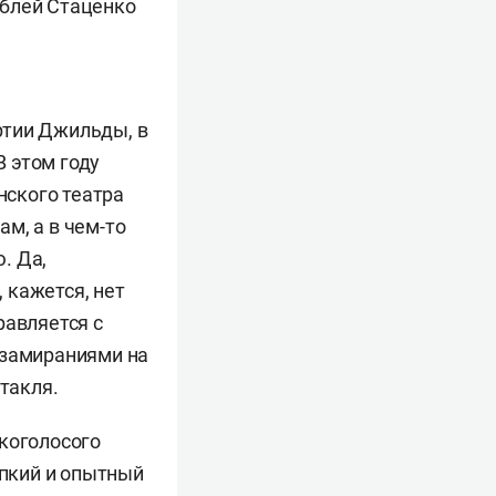
самблей Стаценко
ртии Джильды, в
 В этом году
ского театра
м, а в чем-то
. Да,
, кажется, нет
равляется с
 замираниями на
такля.
дкоголосого
епкий и опытный