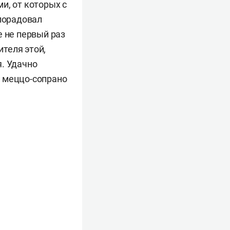
и, от которых с
 порадовал
же не первый раз
теля этой,
я. Удачно
, меццо-сопрано