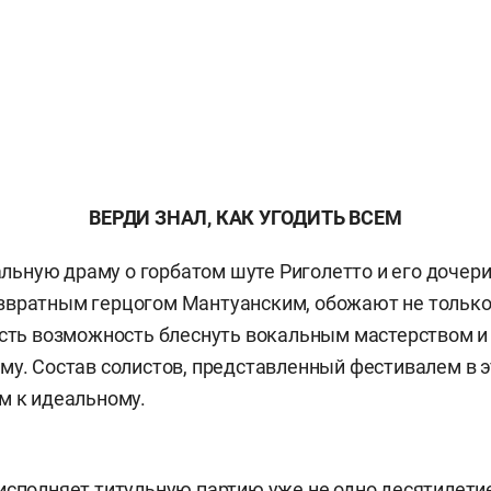
ВЕРДИ ЗНАЛ, КАК УГОДИТЬ ВСЕМ
ьную драму о горбатом шуте Риголетто и его дочер
вратным герцогом Мантуанским, обожают не только 
есть возможность блеснуть вокальным мастерством и
му. Состав солистов, представленный фестивалем в э
м к идеальному.
исполняет титульную партию уже не одно десятилетие,