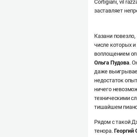
Cortigiani, vil r
заставляет непр
Казани повезло,
числе которых 
воплощением опо
Ольга Пудова
. 
даже выигрывает
недостаток опыта
ничего невозмож
техническими сл
тишайшем пиано
Рядом с такой Д
тенора.
Георгий 