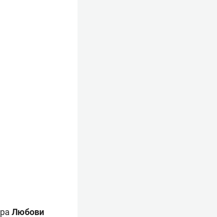
ера
Любови