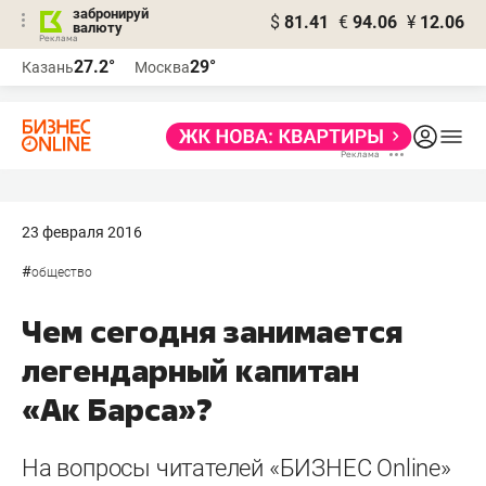
забронируй
$
81.41
€
94.06
¥
12.06
валюту
27.2°
29°
Казань
Москва
23 февраля 2016
#
общество
Чем сегодня занимается
легендарный капитан
«Ак Барса»?
На вопросы читателей «БИЗНЕС Online»