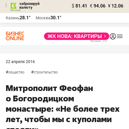
забронируй
$
81.41
€
94.06
¥
12.06
валюту
28.1°
30.1°
Казань
Москва
22 апреля 2016
#
#
общество
строительство
Митрополит Феофан
о Богородицком
монастыре: «Не более трех
лет, чтобы мы с куполами