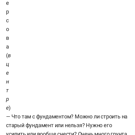
е
р
с
о
в
а
(
в
ц
е
н
т
р
е
)
— Что там с фундаментом? Можно ли строить на
старый фундамент или нельзя? Нужно его
усилить или вообще снести? Очень много грунта