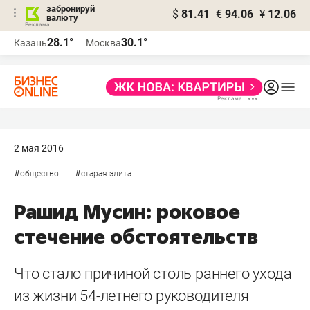
забронируй
$
81.41
€
94.06
¥
12.06
валюту
28.1°
30.1°
Казань
Москва
2 мая 2016
#
#
общество
старая элита
Рашид Мусин: роковое
стечение обстоятельств
Что стало причиной столь раннего ухода
из жизни 54-летнего руководителя