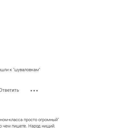
ишли к "шуваловкам"
Ответить
оном-класса просто огромный"
 о чем пишете. Народ нищий.