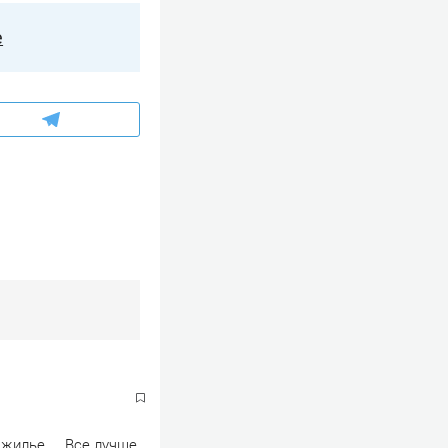
е
жилье.....Все лучше