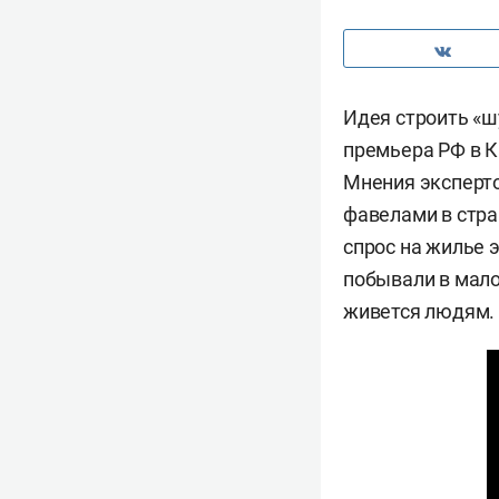
Идея строить «ш
премьера РФ в К
Мнения эксперто
фавелами в стра
спрос на жилье 
побывали в мало
живется людям.