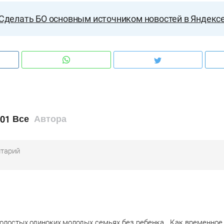
Сделать БО основным источником новостей в Яндекс
01
Все
Автора
холостых,одиноких,молодых семьях без ребенка...Как временное 