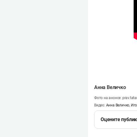
Анна Величко
Фoто на анонсе: prav.tata
Видео:
Анна Величко
,
Иго
Оцените публи