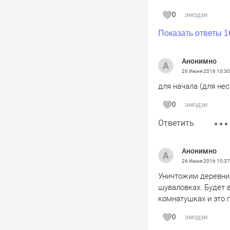
0
эмодзи
Показать ответы 1
Анонимно
26 Июня 2016
10:30
для начала (для не
0
эмодзи
Ответить
Анонимно
26 Июня 2016
10:37
Уничтожим деревни 
шуваловках. Будет 
комнатушках и это 
0
эмодзи