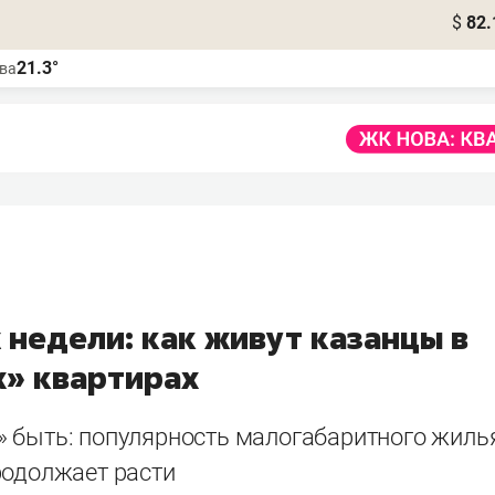
$
82.
21.3°
ва
 недели: как живут казанцы в
» квартирах
 быть: популярность малогабаритного жилья
родолжает расти