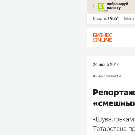
забронируй
валюту
19.6°
Казань
Моск
26 июня 2016
#
строительство
Репортаж
«смешных
«Шуваловкам»
Татарстана п