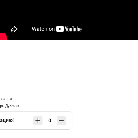
rstan.ru
рь Дубских
кацию!
0