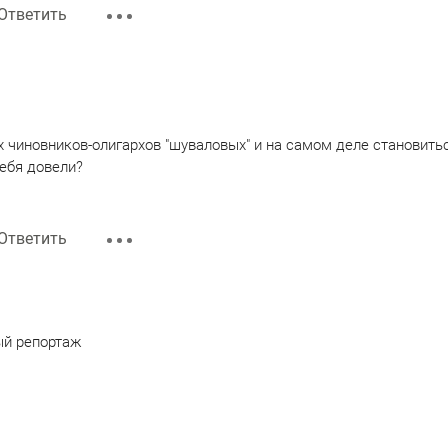
Ответить
х чиновников-олигархов "шуваловых" и на самом деле становит
себя довели?
Ответить
ый репортаж