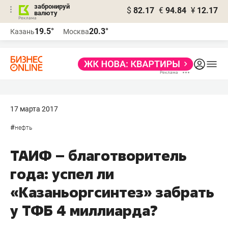
забронируй
$
82.17
€
94.84
¥
12.17
валюту
19.5°
20.3°
Казань
Москва
17 марта 2017
#
нефть
ТАИФ – благотворитель
года: успел ли
«Казаньоргсинтез» забрать
у ТФБ 4 миллиарда?