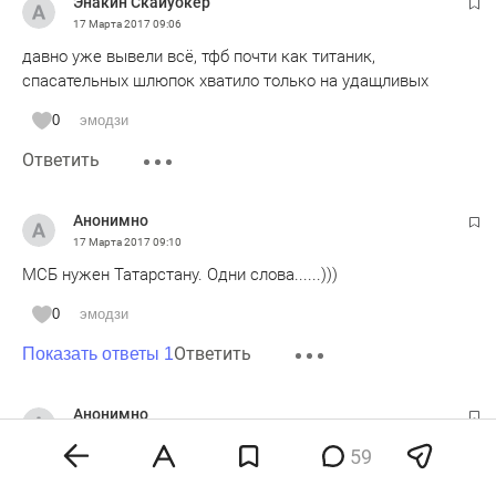
Энакин Скайуокер
17 Марта 2017
09:06
давно уже вывели всё, тфб почти как титаник,
спасательных шлюпок хватило только на удащливых
0
эмодзи
Ответить
Анонимно
17 Марта 2017
09:10
МСБ нужен Татарстану. Одни слова......)))
0
эмодзи
Ответить
Показать ответы 1
Анонимно
17 Марта 2017
09:18
59
Таиф 100% ничего не потерял. Таиф предал права на
суборд скорее всего новой нефтехимии и сувару, а те