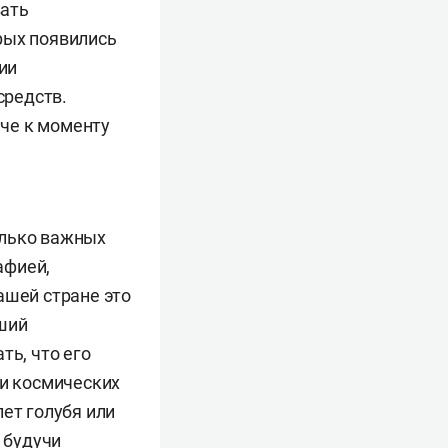
вать
рых появились
ии
средств.
аче к моменту
олько важных
афией,
ашей стране это
дший
ть, что его
жи космических
ет голубя или
, будучи