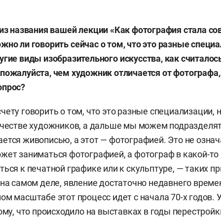
из
названия
в
ашей
лекции
«Как
фотография
стала
со
ожно
ли
говорить
сейчас
о
том
,
что
это
разные
специа
угие
виды
изобразительного
искусства
,
как
считалос
,
пожалуйста
,
чем
художник
отличается
от
фотографа
опрос
?
чету говорить о том, что это разные специализации, н
рчестве художников, а дальше мы можем подразделят
ется живописью, а этот — фотографией. Это не означ
жет заниматься фотографией, а фотограф в какой-то
ться к печатной графике или к скульптуре, — таких п
 на самом деле, явление достаточно недавнего време
м масштабе этот процесс идет с начала 70-х годов. У 
тому, что происходило на выставках в годы перестройк