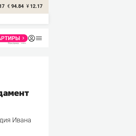
17
€
94.84
¥
12.17
дамент
удия Ивана