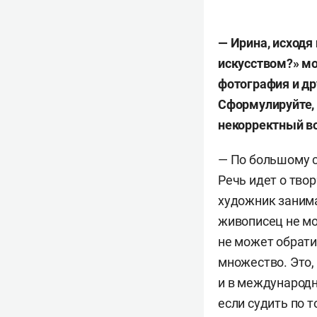
—
Ирина
,
исходя
искусством
?
»
м
фотография
и
др
Сформулируйте
некорректный
в
— По большому с
Речь идет о тво
художник занима
живописец не мо
не может обрати
множество. Это,
и в международно
если судить по 