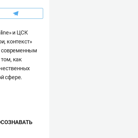
ine» и ЦСК
и, контекст»
а современным
 том, как
ечественных
ой сфере.
ОСОЗНАВАТЬ