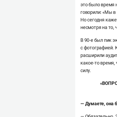
это было время 
говорили: «Мы в 
Но сегодня каже
несмотря на то,
В 90-е был пик 
с фотографией. 
расширили аудит
какое-то время,
силу.
«
ВОПР
—
Д
умаете
,
она
— Обязательно. 