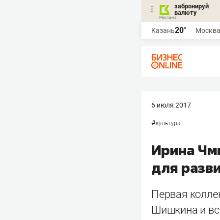
забронируй
валюту
20°
Казань
Москв
6 июля 2017
#
культура
Ирина Чм
для разви
Первая колле
Шишкина и вс