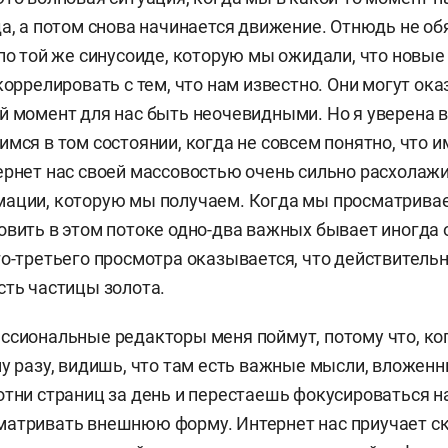
да, а потом снова начинается движение. Отнюдь не об
 по той же синусоиде, которую мы ожидали, что новы
коррелировать с тем, что нам известно. Они могут ока
й момент для нас быть неочевидными. Но я уверена в 
имся в том состоянии, когда не совсем понятно, что 
ернет нас своей массовостью очень сильно расхолаж
мации, которую мы получаем. Когда мы просматрива
овить в этом потоке одно-два важных бывает иногда 
го-третьего просмотра оказывается, что действительн
сть частицы золота.
ссиональные редакторы меня поймут, потому что, ко
му разу, видишь, что там есть важные мысли, вложен
отни страниц за день и перестаешь фокусироваться н
матривать внешнюю форму. Интернет нас приучает с