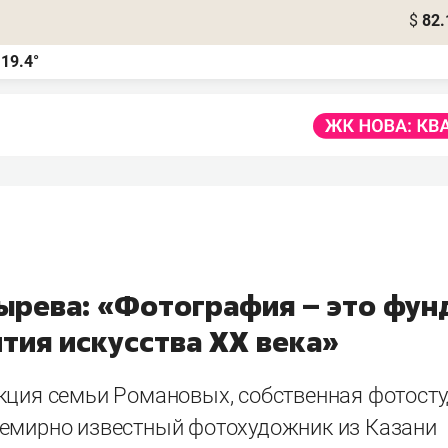
$
82.
19.4°
а
ырева: «Фотография – это фун
тия искусства XX века»
кция семьи Романовых, собственная фотост
емирно известный фотохудожник из Казани