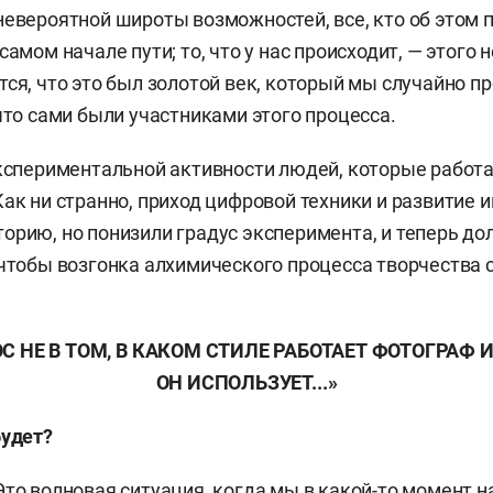
невероятной широты возможностей, все, кто об этом п
самом начале пути; то, что у нас происходит, — этого 
тся, что это был золотой век, который мы случайно пр
 что сами были участниками этого процесса.
экспериментальной активности людей, которые работ
Как ни странно, приход цифровой техники и развитие 
орию, но понизили градус эксперимента, и теперь д
 чтобы возгонка алхимического процесса творчества 
ОС
НЕ
В
ТОМ
,
В
КАКОМ
СТИЛЕ
РАБОТАЕТ
ФОТОГРАФ
ОН
ИСПОЛЬЗУЕТ
...»
будет
?
Это волновая ситуация, когда мы в какой-то момент 