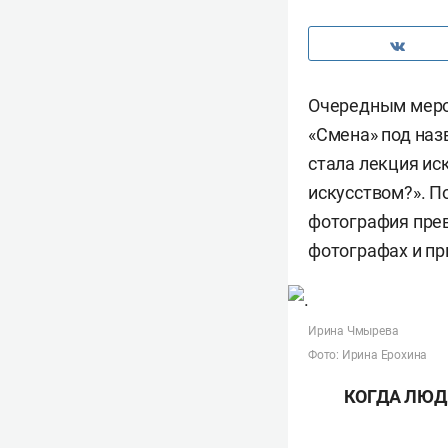
Очередным мероп
«Смена» под наз
стала лекция и
искусством?». П
фотография прев
фотографах и пр
Ирина Чмырева
Фото: Ирина Ерохина
КОГДА ЛЮД