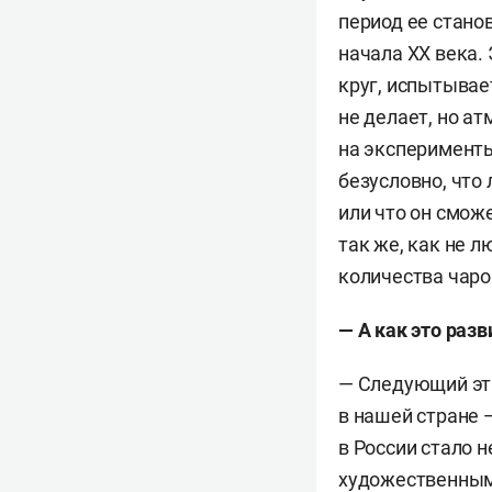
период ее стано
начала XX века.
круг, испытывает
не делает, но а
на эксперименты
безусловно, что
или что он сможе
так же, как не 
количества чаро
— А как это раз
— Cледующий эта
в нашей стране 
в России стало 
художественным 