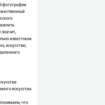
ой фотографии
дожественный
ческого
хновлять
 значит,
ельно известным
о, искусство;
еделенного
скусства
енного искусства
м
 понимаем, что