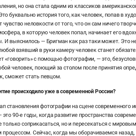
вления, но она стала одним из классиков американск
 Это буквально история того, как человек, попав в ху
 чувство неловкости от того, что он сам ничего твор
тмосфера, в которую человек попал, начинает его вдо
. И выяснилось — Бригман как раз таки может. Это не
 любой взявший в руки камеру человек станет обязат
т «говорить» с помощью фотографии, — это, безусловн
любой человек, поющий за столом после принятия опр
к, сможет стать певцом.
витие происходило уже в современной России?
п становления фотографии на сцене современного и
— это 90-е годы, когда развитие пространства соврем
не только соприкасаться, но и пересекаться с мировы
процессом. Сейчас, когда мы оборачиваемся назад,