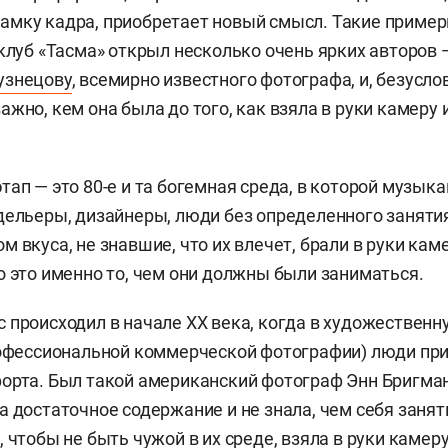
амку кадра, приобретает новый смысл. Такие приме
оклуб «Тасма» открыл несколько очень ярких авторов 
узнецову
, всемирно известного фотографа, и, безусло
жно, кем она была до того, как взяла в руки камеру 
тап — это 80-е и та богемная среда, в которой музык
дельеры, дизайнеры, люди без определенного занятия,
 вкуса, не знавшие, что их влечет, брали в руки кам
о это именно то, чем они должны были заниматься.
 происходил в начале XX века, когда в художествен
рофессиональной коммерческой фотографии) люди пр
орта. Был такой американский фотограф Энн Бригман,
а достаточное содержание и не знала, чем себя занят
 чтобы не быть чужой в их среде, взяла в руки камер