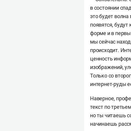
в состоянии спа
это будет волна
появятся, будут 
форме и в первы
мы сейчас наход
происходит. Инт
ценность инфор
изображений, ул
Только со второ
интернет-руды е
Наверное, профе
текст по третье
но ты читаешь с
начинаешь расс