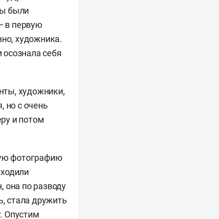
ры были
— в первую
вно, художника.
и осознала себя
анты, художники,
 но с очень
еру и потом
ную фотографию
иходили
 она по разводу
ь, стала дружить
у. Опустим