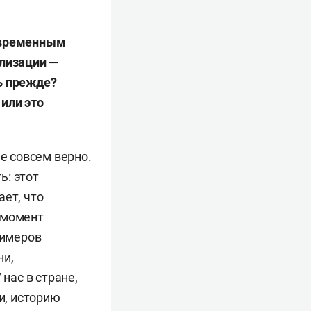
временным
лизации
—
ь
прежде
?
,
или
это
е совсем верно.
ь: этот
ает, что
 момент
римеров
ни,
нас в стране,
и, историю