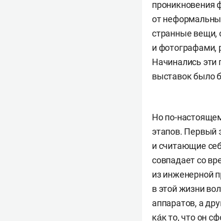
проникновения 
от неформальных
странные вещи,
и фотографами,
Начинались эти п
выставок было б
Но по-настоящем
этапов. Первый 
и считающие себ
совпадает со вр
из инженерной п
в этой жизни во
аппаратов, а др
ка́к то, что он 