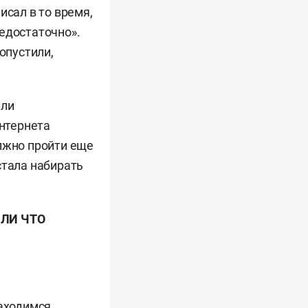
исал в то время,
недостаточно».
опустили,
али
интернета
олжно пройти еще
стала набирать
ИЛИ
ЧТО
находимся