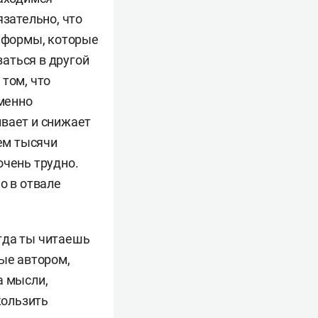
язательно, что
е формы, которые
заться в другой
том, что
именно
ивает и снижает
ем тысячи
очень трудно.
о в отвале
гда ты читаешь
ные автором,
а мысли,
кользить