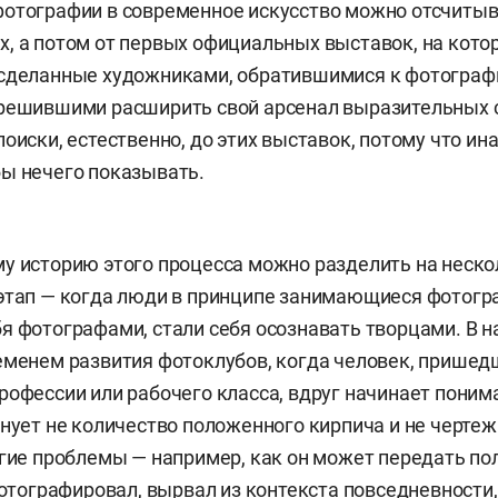
фотографии в современное искусство можно отсчиты
, а потом от первых официальных выставок, на кото
 сделанные художниками, обратившимися к фотограф
 решившими расширить свой арсенал выразительных 
оиски, естественно, до этих выставок, потому что ин
ы нечего показывать.
у историю этого процесса можно разделить на неск
этап — когда люди в принципе занимающиеся фотогр
я фотографами, стали себя осознавать творцами. В н
еменем развития фотоклубов, когда человек, прише
рофессии или рабочего класса, вдруг начинает понима
лнует не количество положенного кирпича и не черте
угие проблемы — например, как он может передать пол
сфотографировал, вырвал из контекста повседневности