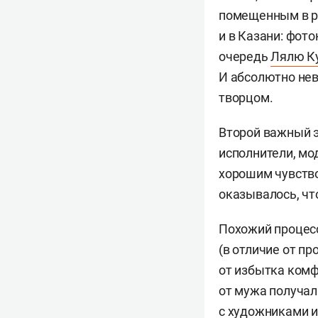
помещенным в р
и в Казани: фот
очередь
Лялю К
И абсолютно нева
творцом.
Второй важный э
исполнители, мо
хорошим чувством
оказывалось, чт
Похожий процесс
(в отличие от п
от избытка комф
от мужа получал
с художниками и,