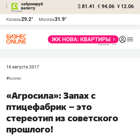
забронируй
$
81.41
€
94.06
¥
12.06
валюту
29.2°
31.9°
Казань
Москва
16 августа 2017
#
бизнес
«Агросила»: Запах с
птицефабрик – это
стереотип из советского
прошлого!