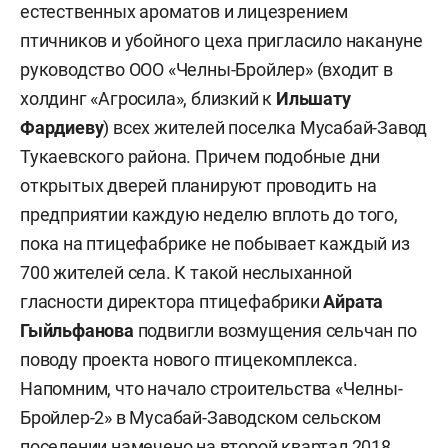
естественных ароматов и лицезрением
птичников и убойного цеха пригласило накануне
руководство ООО «Челны-Бройлер» (входит в
холдинг «Агросила», близкий к
Ильшату
Фардиеву
) всех жителей поселка Мусабай-Завод
Тукаевского района. Причем подобные дни
открытых дверей планируют проводить на
предприятии каждую неделю вплоть до того,
пока на птицефабрике не побывает каждый из
700 жителей села. К такой неслыханной
гласности директора птицефабрики
Айрата
Гыйльфанова
подвигли возмущения сельчан по
поводу проекта нового птицекомплекса.
Напомним, что начало строительства «Челны-
Бройлер-2» в Мусабай-Заводском сельском
поселении намечено на второй квартал 2018