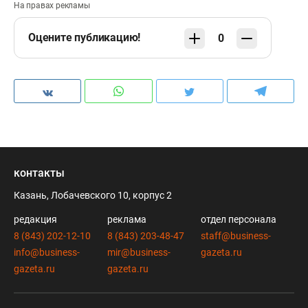
На правах рекламы
Оцените публикацию!
0
контакты
Казань, Лобачевского 10, корпус 2
редакция
реклама
отдел персонала
8 (843) 202-12-10
8 (843) 203-48-47
staff@business-
info@business-
mir@business-
gazeta.ru
gazeta.ru
gazeta.ru