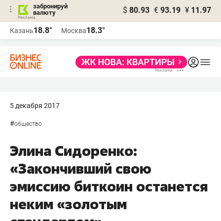
забронируй
$
80.93
€
93.19
¥
11.97
валюту
18.8°
18.3°
Казань
Москва
5 декабря 2017
#
общество
Элина Сидоренко:
«Закончивший свою
эмиссию биткоин останется
неким «золотым