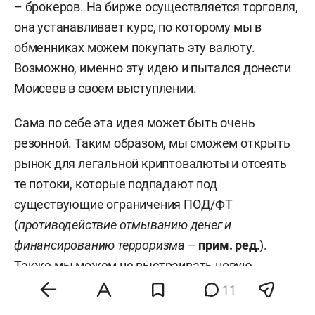
– брокеров. На бирже осуществляется торговля,
она устанавливает курс, по которому мы в
обменниках можем покупать эту валюту.
Возможно, именно эту идею и пытался донести
Моисеев в своем выступлении.
Сама по себе эта идея может быть очень
резонной. Таким образом, мы сможем открыть
рынок для легальной криптовалюты и отсеять
те потоки, которые подпадают под
существующие ограничения ПОД/ФТ
(
противодействие отмыванию денег и
финансированию терроризма
–
прим. ред.
).
Также мы можем не выстраивать новую
инфраструктуру, а попробовать в качестве
11
площадки использовать существующую,