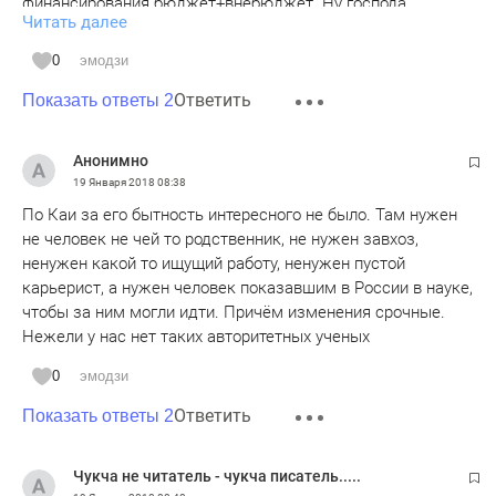
финансирования бюджет+внебюджет. Ну господа,
Читать далее
парадигма у нас сейчас такая на дворе. С одной стороны
капитализм, с другой экономика выстроенная на
0
эмодзи
показателях. Если бы показателями были средний
Ответить
реальный балл студента - занимались бы этим. Но гранты
Показать ответы 2
- а это путь выживания вуза на сегодня - дают за другое.
Вот этим ректор и занимается на самом деле. А на все
Анонимно
остальное у руководства времени не хватит. На это замы
19 Января 2018
08:38
есть. И как я понял из жалоб коллег основные претензии
По Каи за его бытность интересного не было. Там нужен
то учебной части. А там между прочим коренные каисты в
не человек не чей то родственник, не нужен завхоз,
третьем поколении. И не один человек, вся структура
ненужен какой то ищущий работу, ненужен пустой
такая. Так кого ругать будем, себя, которые валят учебку,
карьерист, а нужен человек показавшим в России в науке,
или ректора, приносящего гранты? Нет, никаких претензий
чтобы за ним могли идти. Причём изменения срочные.
быть не может.
Нежели у нас нет таких авторитетных ученых
0
эмодзи
Ответить
Показать ответы 2
Чукча не читатель - чукча писатель.....