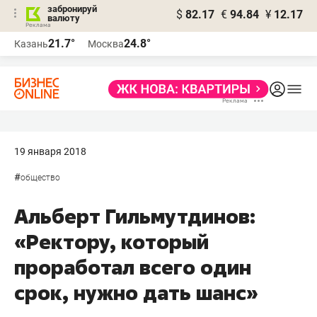
забронируй
$
82.17
€
94.84
¥
12.17
валюту
21.7°
24.8°
Казань
Москва
19 января 2018
#
общество
Альберт Гильмутдинов:
«Ректору, который
проработал всего один
срок, нужно дать шанс»