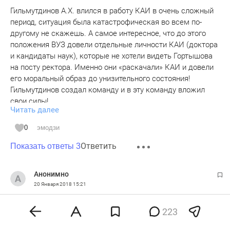
Гильмутдинов А.Х. влился в работу КАИ в очень сложный
период, ситуация была катастрофическая во всем по-
другому не скажешь. А самое интересное, что до этого
положения ВУЗ довели отдельные личности КАИ (доктора
и кандидаты наук), которые не хотели видеть Гортышова
на посту ректора. Именно они «раскачали» КАИ и довели
его моральный образ до унизительного состояния!
Гильмутдинов создал команду и в эту команду вложил
свои силы!
Читать далее
Были непопулярные решения, он не шел на поводу у
многих, а следовал своим убеждениям в трудных
0
эмодзи
ситуациях. Как итог выстроил свою линию и это дало свои
Ответить
результаты! Вам комментаторам, конечно, может не
Показать ответы 3
понравиться, НО в настоящий момент КАИ набирает
обороты, рейтинговые показатели успешно закрываются
Анонимно
из года в год, КАИ выиграл новый статус – КАИ признали
20 Января 2018
15:21
ЭЛИТОЙ мы вошли в ТОП 51 ВУЗов России!!! Сейчас уже
Когда портрет отменят?
не за горами вход КАИ в международный рейтинг QS.
223
Вы видимо уже отвыкли работать вот, и цепляетесь за тех,
0
эмодзи
кто действительно работает и болеет за КАИ! Вы бы