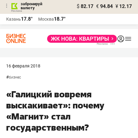
забронируй
$
82.17
€
94.84
¥
12.17
валюту
17.8°
18.7°
Казань
Москва
16 февраля 2018
#
бизнес
«Галицкий вовремя
выскакивает»: почему
«Магнит» стал
государственным?