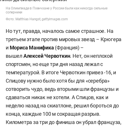
На Олимпиаде в Пхенчхане у России были как никогда сильные
соперники
Фото: Matthias Hangst, gettyimages.com
Но тут, правда, началось самое страшное. На
третьем этапе против мировых звезд – Крюгера
и
Мориса Манифика
(Франция) –
вышел
Алексей Червоткин
. Нет, он неплохой
спортсмен, но еще три дня назад лежал с
температурой. В итоге Червоткин привез -16, и
Спицову нужно было хотя бы для «серебра»
сотворить чудо, ведь вторыми шли французы и
сдаваться никак не хотели. А Спицов, как и
неделю назад на скиатлоне, решил бороться до
конца, каждые 100 м сокращая разрыв.
Километра за три до финиша он убрал француза,