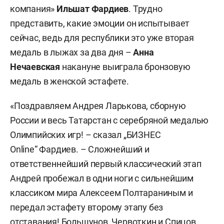
компания»
Ильшат Фардиев
. Трудно
представить, какие эмоции он испытывает
сейчас, ведь для республики это уже вторая
медаль в лыжах за два дня –
Анна
Нечаевская
накануне выиграла бронзовую
медаль в женской эстафете.
«Поздравляем Андрея Ларькова, сборную
России и весь Татарстан с серебряной медалью
Олимпийских игр! – сказал „БИЗНЕС
Online“
Фардиев. – Сложнейший и
ответственнейший первый классический этап
Андрей пробежал в одни ноги с сильнейшим
классиком мира Алексеем Полтараниным и
передал эстафету второму этапу без
отставания! Большунов, Червоткин и Спицов,