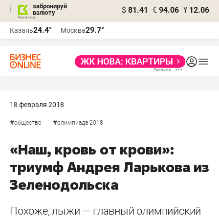
забронируй
$
81.41
€
94.06
¥
12.06
валюту
24.4°
29.7°
Казань
Москва
18 февраля 2018
#
#
общество
олимпиада-2018
«Наш, кровь от крови»:
триумф Андрея Ларькова из
Зеленодольска
Похоже, лыжи — главный олимпийский