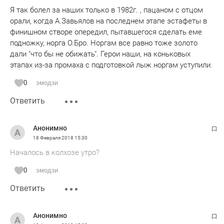
Я так болел за наших только в 1982г. , пацаном с отцом
орали, когда А.Завьялов на последнем этапе эстафеты в
финишном створе опередил, пытавшегося сделать еме
подножку, норга О.Бро. Норгам все равно тоже золото
дали "что бы не обижать". Герои наши, на коньковых
этапах из-за промаха с подготовкой лыж норгам уступили.
0
эмодзи
Ответить
Анонимно
18 Февраля 2018
15:30
Началось в колхозе утро?
0
эмодзи
Ответить
Анонимно