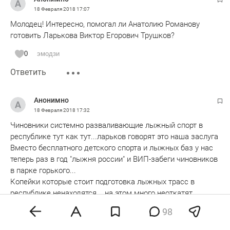
18 Февраля 2018
17:07
Молодец! Интересно, помогал ли Анатолию Романову
готовить Ларькова Виктор Егорович Трушков?
0
эмодзи
Ответить
Анонимно
18 Февраля 2018
17:32
Чиновники системно разваливающие лыжный спорт в
республике тут как тут...ларьков говорят это наша заслуга
Вместо бесплатного детского спорта и лыжных баз у нас
теперь раз в год "лыжня россии" и ВИП-забеги чиновников
в парке горького...
Копейки которые стоит подготовка лыжных трасс в
республике ненаходятся....на этом много неоткатят...
Совсем другое дело строить за милиарды дворцы типа
98
всегда пустой казаньарены...или дворца водных видов
Читать далее
спорта...вот там деньжищи можно поднять...