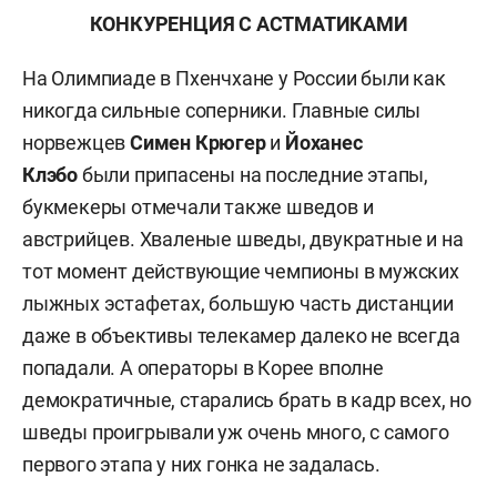
КОНКУРЕНЦИЯ С АСТМАТИКАМИ
На Олимпиаде в Пхенчхане у России были как
никогда сильные соперники. Главные силы
норвежцев
Симен Крюгер
и
Йоханес
Клэбо
были
припасены на последние этапы,
букмекеры отмечали также шведов и
австрийцев. Хваленые шведы, двукратные и на
тот момент действующие чемпионы в мужских
лыжных эстафетах, большую часть дистанции
даже в объективы телекамер далеко не всегда
попадали. А операторы в Корее вполне
демократичные, старались брать в кадр всех, но
шведы проигрывали уж очень много, с самого
первого этапа у них гонка не задалась.