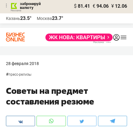
забронируй
$
81.41
€
94.06
¥
12.06
валюту
23.5°
23.7°
Казань
Москва
28 февраля 2018
#
пресс-релизы
Советы на предмет
составления резюме