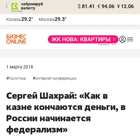
забронируй
$
81.41
€
94.06
¥
12.06
валюту
29.2°
29.3°
Казань
Москва
1 марта 2018
#
#
политика
интернет-конференции
Сергей Шахрай: «Как в
казне кончаются деньги, в
России начинается
федерализм»