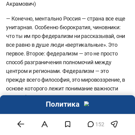
Акрамович)
— Конечно, ментально Россия — страна все еще
унитарная. Особенно бюрократия, чиновники:
что ты им про федерализм ни рассказывай, они
все равно в душе люди «вертикальные». Это
первое. Второе: федерализм — это не просто
способ разграничения полномочий между
центром и регионами. Федерализм — это
прежде всего философия, это мировоззрение, в
основе которого лежит понимание важности
разнообразия, уважение к мнению другого, к
Политика
ценности равноправного диалога. Если такого
понимания нет, то самая совершенная
федерация превращается в формальность.
152