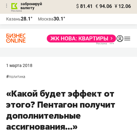
забронируй
$
81.41
€
94.06
¥
12.06
валюту
28.1°
30.1°
Казань
Москва
1 марта 2018
#
политика
«Какой будет эффект от
этого? Пентагон получит
дополнительные
ассигнования...»