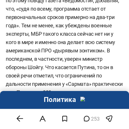
по этому поводу газета «Ведомости», добавляя,
что, «судя по всему, программа отстает от
первоначальных сроков примерно на два-три
года». Тем не менее, как убеждены военные
эксперты, МБР такого класса сейчас нет ни у
кого в мире и именно она делает всю систему
американской ПРО «дырявым зонтиком». В
последнем, в частности, уверен министр
обороны Шойгу. Что касается Путина, то он в
своей речи отметил, что ограничений по
дальности применения у «Сармата» практически
нет. При весе в 200 т дальность полета ракеты
Политика
выше, чем у «Булавы», а количество и мощность
боевых блоков гораздо внушительнее.
Инфографика, услужливо выведенная на экран,
253
подкрепила слова президента маршрутом