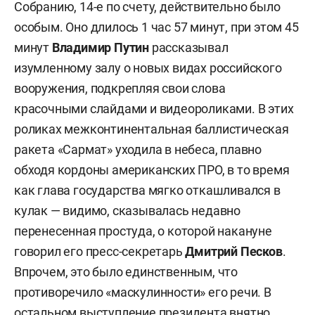
Собранию, 14-е по счету, действительно было
особым. Оно длилось 1 час 57 минут, при этом 45
минут
Владимир Путин
рассказывал
изумленному залу о новых видах российского
вооружения, подкрепляя свои слова
красочными слайдами и видеороликами. В этих
роликах межконтинентальная баллистическая
ракета «Сармат» уходила в небеса, плавно
обходя кордоны американских ПРО, в то время
как глава государства мягко откашливался в
кулак — видимо, сказывалась недавно
перенесенная простуда, о которой накануне
говорил его пресс-секретарь
Дмитрий Песков
.
Впрочем, это было единственным, что
противоречило «маскулинности» его речи. В
остальном выступление президента внятно