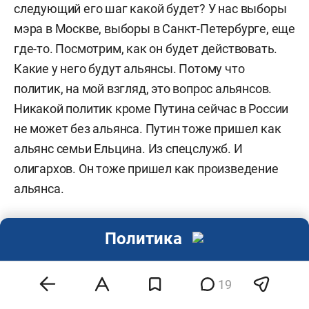
следующий его шаг какой будет? У нас выборы
мэра в Москве, выборы в Санкт-Петербурге, еще
где-то. Посмотрим, как он будет действовать.
Какие у него будут альянсы. Потому что
политик, на мой взгляд, это вопрос альянсов.
Никакой политик кроме Путина сейчас в России
не может без альянса. Путин тоже пришел как
альянс семьи Ельцина. Из спецслужб. И
олигархов. Он тоже пришел как произведение
альянса.
― ...По поводу того, что нас теперь ждет.
Политика
Альянсы. Навальный по-прежнему будет
слышать, что у него нет юридических оснований
баллотироваться. Значит ему что, надо уходить
19
на второй план? Вчерашний их разговор с