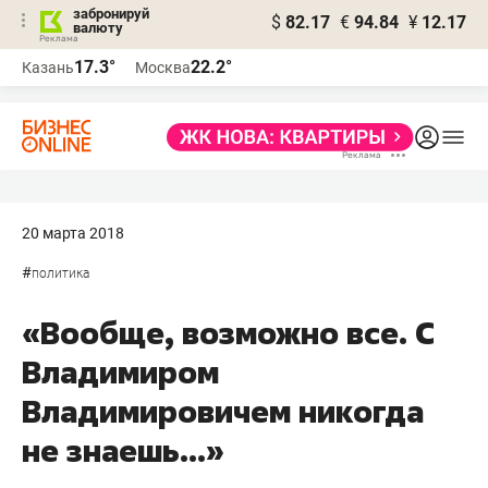
забронируй
$
82.17
€
94.84
¥
12.17
валюту
17.3°
22.2°
Казань
Москва
20 марта 2018
#
политика
«Вообще, возможно все. С
Владимиром
Владимировичем никогда
не знаешь...»