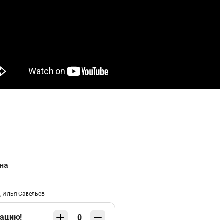
на
в
,
Илья Савельев
кацию!
0