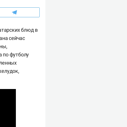
атарских блюд в
ана сейчас
ны,
 по футболу
сленных
желудок,