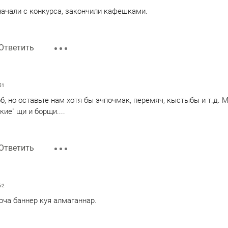
ачали с конкурса, закончили кафешками.
Ответить
51
б, но оставьте нам хотя бы эчпочмак, перемяч, кыстыбы и т.д. 
кие" щи и борщи....
Ответить
52
рча баннер куя алмаганнар.