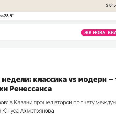
$
81.
28.9°
ва
недели: классика vs модерн –
хи Ренессанса
ров: в Казани прошел второй по счету между
и Юнуса Ахметзянова