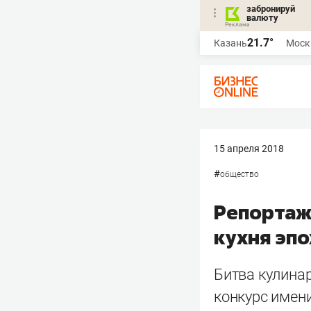
забронируй
валюту
21.7°
Казань
Моск
15 апреля 2018
#
общество
Репортаж 
кухня эпо
Битва кулина
конкурс имен