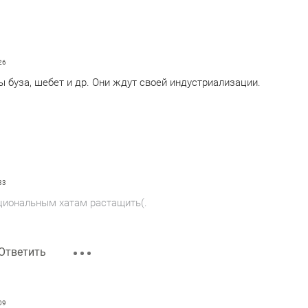
26
аллы буза, шебет и др. Они ждут своей индустриализации.
33
ациональным хатам растащить(.
Ответить
09