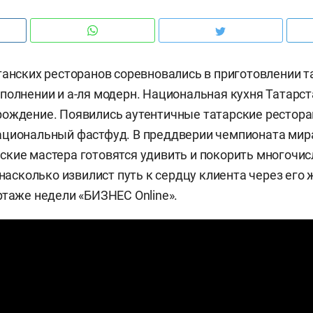
танских ресторанов соревновались в приготовлении т
полнении и а-ля модерн. Национальная кухня Татарст
ождение. Появились аутентичные татарские рестора
циональный фастфуд. В преддверии чемпионата мира
кие мастера готовятся удивить и покорить многочи
 насколько извилист путь к сердцу клиента через его 
ртаже недели «БИЗНЕС Online».