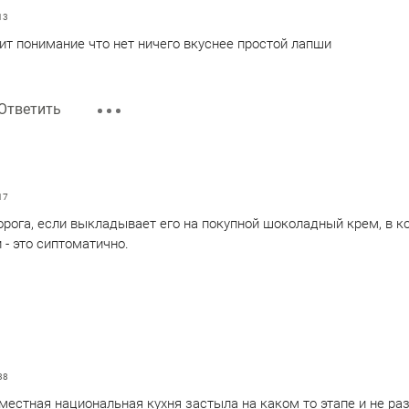
13
ит понимание что нет ничего вкуснее простой лапши
Ответить
17
орога, если выкладывает его на покупной шоколадный крем, в 
и - это сиптоматично.
38
естная национальная кухня застыла на каком то этапе и не ра