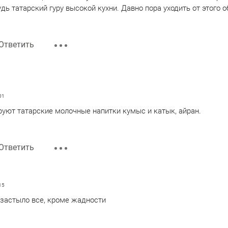
дь татарский гуру высокой кухни. Давно пора уходить от этого о
Ответить
01
уют татарские молочные напитки кумыс и катык, айран.
Ответить
15
 застыло все, кроме жадности