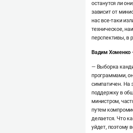
останутся ли они
зависит от мини
нас все-таки из
техническое, на
перспективы, в 
Вадим Хоменко
— Выборка канди
программами, он
симпатичен. На 
поддержку в общ
министром, част
путем компромис
делается. Что к
уйдет, поэтому в