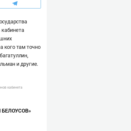
государства
 кабинета
ешних
а кого там точно
багатуллин,
льман и другие.
енов кабинета
Й БЕЛОУСОВ»