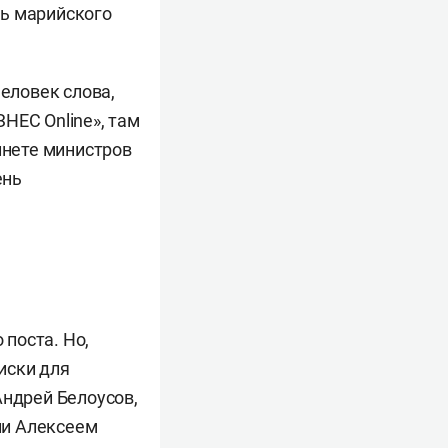
рь марийского
человек слова,
НЕС Online», там
инете министров
ень
поста. Но,
риски для
Андрей Белоусов,
ии Алексеем