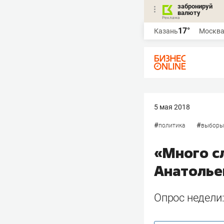
забронируй
валюту
17°
Казань
Москв
5 мая 2018
#
#
политика
выборы
«Много с
Анатольев
Опрос недели: