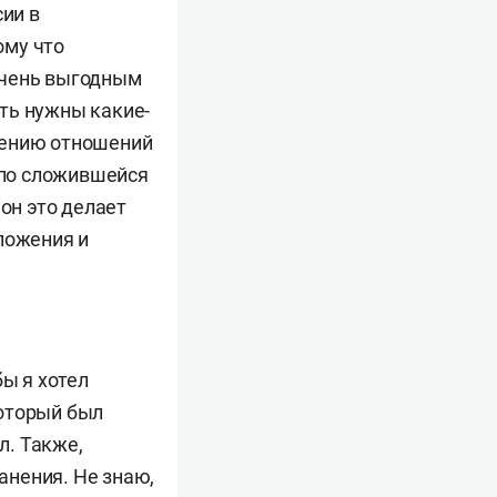
сии в
ому что
очень выгодным
ть нужны какие-
шению отношений
, по сложившейся
он это делает
ложения и
бы я хотел
который был
л. Также,
анения. Не знаю,