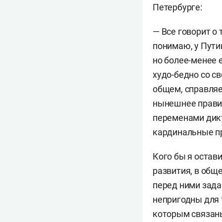
Петербурге:
— Все говорит о 
понимаю, у Пути
но более-менее е
худо-бедно со с
общем, справляе
нынешнее правит
переменами дикт
кардинальные п
Кого бы я остав
развития, в общ
перед ними зада
непригодны для 
которым связаны