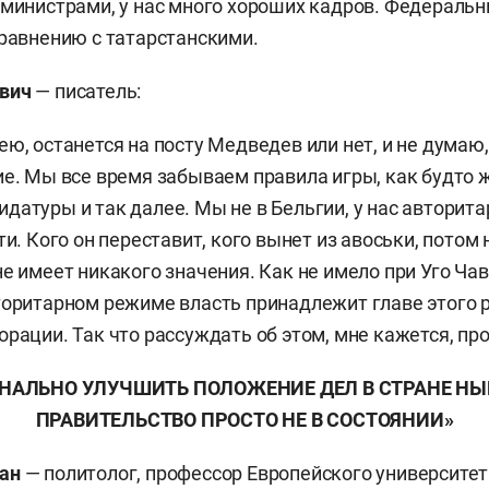
 министрами, у нас много хороших кадров. Федераль
сравнению с татарстанскими.
ович
— писатель:
ю, останется на посту Медведев или нет, и не думаю,
ие. Мы все время забываем правила игры, как будто 
датуры и так далее. Мы не в Бельгии, у нас авторит
ти. Кого он переставит, кого вынет из авоськи, потом
не имеет никакого значения. Как не имело при Уго Чав
торитарном режиме власть принадлежит главе этого 
орации. Так что рассуждать об этом, мне кажется, пр
НАЛЬНО УЛУЧШИТЬ ПОЛОЖЕНИЕ ДЕЛ В СТРАНЕ Н
ПРАВИТЕЛЬСТВО ПРОСТО НЕ В СОСТОЯНИИ»
ман
— политолог, профессор Европейского университет