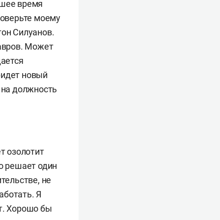
йшее время
поверьте моему
тон Силуанов.
Лавров. Может
дается
ридет новый
я на должность
ет озолотит
то решает один
тельстве, не
аботать. Я
т. Хорошо бы