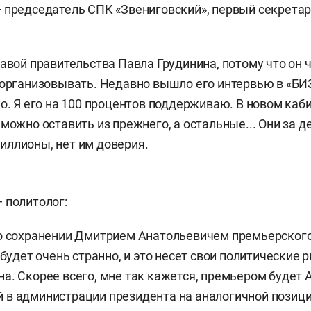
 председатель СПК «Звениговский», первый секрета
лавой правительства Павла Грудинина, потому что он 
 организовывать. Недавно вышло его интервью в «БИЗ
но. Я его на 100 процентов поддерживаю. В новом каб
можно оставить из прежнего, а остальные... Они за д
ллионы, нет им доверия.
 политолог:
о сохранении Дмитрием Анатольевичем премьерского 
 будет очень странно, и это несет свои политические 
а. Скорее всего, мне так кажется, премьером будет 
 в администрации президента на аналогичной позиц