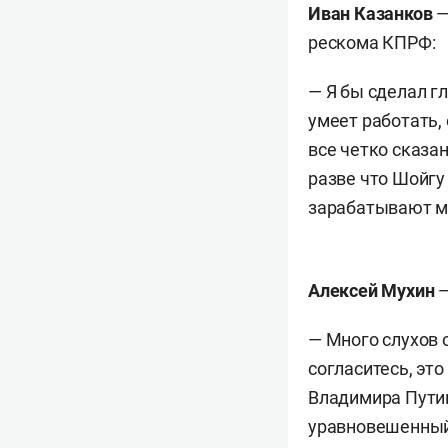
Иван Казанков
—
рескома КПРФ:
— Я бы сделал г
умеет работать,
все четко сказа
разве что Шойгу 
зарабатывают ми
Алексей Мухин
—
— Много слухов 
согласитесь, это
Владимира Путин
уравновешенный