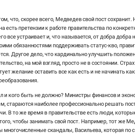
том, что, скорее всего, Медведев свой пост сохранит.
на есть претензии к работе правительства по конкре
го все устраивает и, что называется, от добра добра н
воими обязанностями поддерживать статус-кво, правит
тся. Другое дело, что кардинально улучшить положен
ельство, на мой взгляд, просто не в состоянии. Страх
ует желание оставить все как есть и не начинать как
реобразования.
ил и кого быть не должно? Министры финансов и эко
ем, стараются наиболее профессионально решать по
чи. В то же время в правительстве есть люди, которы
того, чтобы занимать свой пост. Например, тот же Ме
 многочисленные скандалы, Васильева, которая по с