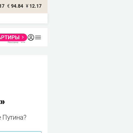
17
€
94.84
¥
12.17
!»
е Путина?