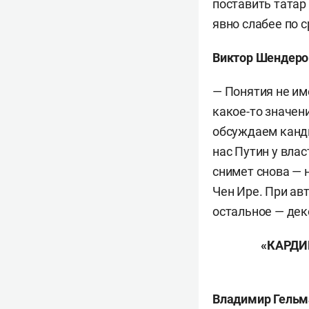
поставить татар
явно слабее по 
Виктор Шендер
— Понятия не име
какое-то значен
обсуждаем канди
нас Путин у влас
снимет снова — 
Чен Ире. При ав
остальное — дек
«КАРДИ
Владимир Гель