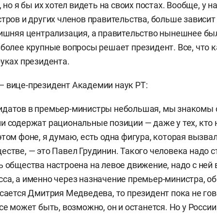
, но я бы их хотел видеть на своих постах. Вообще, у 
стров и других членов правительства, больше зависит 
лишняя централизация, а правительство нынешнее бы
иболее крупные вопросы решает президент. Все, что 
руках президента.
— вице-президент Академии наук РТ:
датов в премьер-министры небольшая, мы знакомы с
и содержат рациональные позиции — даже у тех, кто 
этом фоне, я думаю, есть одна фигура, которая вызв
естве, — это Павел Грудинин. Такого человека надо с
ь общества настроена на левое движение, надо с ней 
са, а именно через назначение премьер-министра, об
асается Дмитрия Медведева, то президент пока не гов
се может быть, возможно, он и останется. Но у России