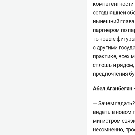
компетентности 
сегодняшней обс
нынешний глава 
партнером по пе
то новые фигуры
с другими госуд
практике, всех 
сплошь и рядом,
предпочтения бу
Абел Аганбегян
— Зачем гадать?
видеть в новом 
министром связи 
несомненно, про