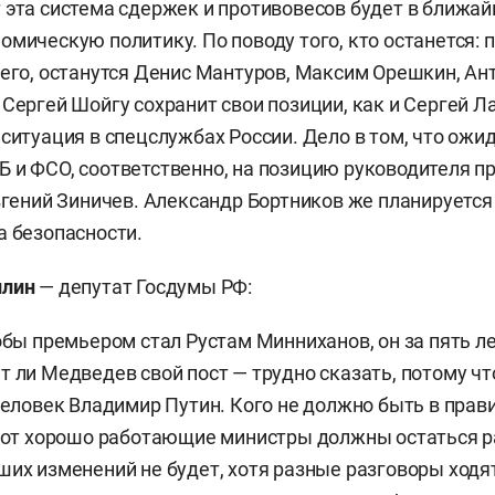
 эта система сдержек и противовесов будет в ближа
омическую политику. По поводу того, кто останется: 
сего, останутся Денис Мантуров, Максим Орешкин, Ан
 Сергей Шойгу сохранит свои позиции, как и Сергей 
 ситуация в спецслужбах России. Дело в том, что ожи
 и ФСО, соответственно, на позицию руководителя п
Евгений Зиничев. Александр Бортников же планируетс
а безопасности.
ллин
— депутат Госдумы РФ:
тобы премьером стал Рустам Минниханов, он за пять л
т ли Медведев свой пост — трудно сказать, потому ч
 человек Владимир Путин. Кого не должно быть в прави
 вот хорошо работающие министры должны остаться р
ших изменений не будет, хотя разные разговоры ходя