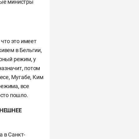
ные министры
 что это имеет
живем в Бельгии,
арный режим, у
 назначит, потом
есе, Мугабе, Ким
режима, все
осто пошло.
ЫНЕШНЕЕ
а в Санкт-