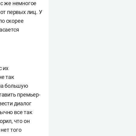
нас же немногое
от первых лиц. У
ло скорее
касается
 их
не так
ала большую
тавить премьер-
вести диалог
ычно все так
орил, что он
 нет того