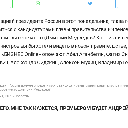
рацией президента России в этот понедельник, глава 
ться с кандидатурами главы правительства и членов
анит ли свое место Дмитрий Медведев? Кого из нын
истров вы бы хотели видеть в новом правительстве, 
 «БИЗНЕС Online» отвечают Абел Аганбегян, Фатих Си
ич, Александр Сидякин, Алексей Мухин, Владимир Ге
идент России должен определиться с кандидатурами главы правительства и чл
 свое место Дмитрий Медведев?
на, РИА «Новости»
ЕГО, МНЕ ТАК КАЖЕТСЯ, ПРЕМЬЕРОМ БУДЕТ АНДРЕ