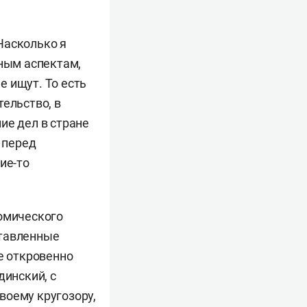
 Насколько я
тным аспектам,
е ищут. То есть
ельство, в
ие дел в стране
 перед
ие-то
номического
ставленные
е откровенно
динский, с
воему кругозору,