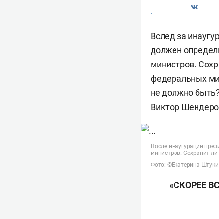
Вслед за инаугу
должен определи
министров. Сохр
федеральных мин
не должно быть?
Виктор Шендеров
После инаугурации през
министров. Сохранит ли
Фото: ©Екатерина Штуки
«СКОРЕЕ ВС