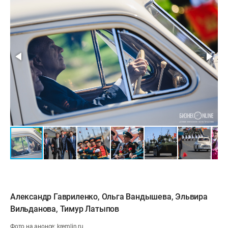
Александр Гавриленко
,
Ольга Вандышева
,
Эльвира
Вильданова
,
Тимур Латыпов
Фото на анонсе: kremlin.ru