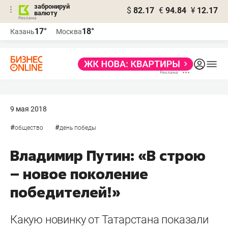
забронируй
$
82.17
€
94.84
¥
12.17
валюту
17°
18°
Казань
Москва
9 мая 2018
#
#
общество
день победы
Владимир Путин: «В строю
– новое поколение
победителей!»
Какую новинку от Татарстана показали