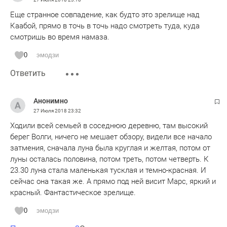
Еще странное совпадение, как будто это зрелище над
Каабой, прямо в точь в точь надо смотреть туда, куда
смотришь во время намаза.
0
эмодзи
Ответить
Анонимно
27 Июля 2018
23:32
Ходили всей семьей в соседнюю деревню, там высокий
берег Волги, ничего не мешает обзору, видели все начало
затмения, сначала луна была круглая и желтая, потом от
луны осталась половина, потом треть, потом четверть. К
23.30 луна стала маленькая тусклая и темно-красная. И
сейчас она такая же. А прямо под ней висит Марс, яркий и
красный. Фантастическое зрелище.
0
эмодзи