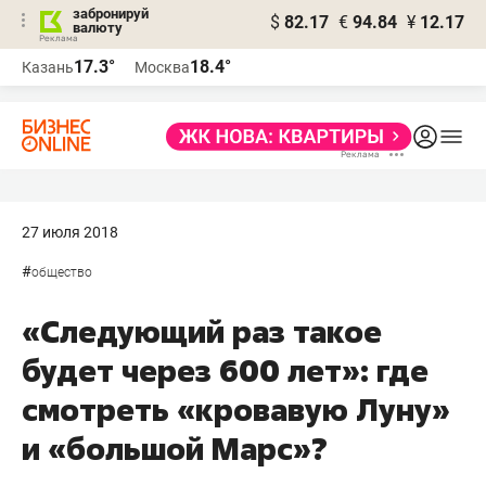
забронируй
$
82.17
€
94.84
¥
12.17
валюту
17.3°
18.4°
Казань
Москва
27 июля 2018
#
общество
«Следующий раз такое
будет через 600 лет»: где
смотреть «кровавую Луну»
и «большой Марс»?