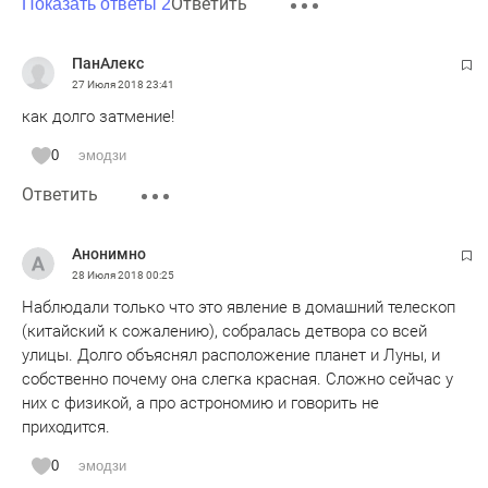
Ответить
Показать ответы 2
ПанАлекс
27 Июля 2018
23:41
как долго затмение!
0
эмодзи
Ответить
Анонимно
28 Июля 2018
00:25
Наблюдали только что это явление в домашний телескоп
(китайский к сожалению), собралась детвора со всей
улицы. Долго объяснял расположение планет и Луны, и
собственно почему она слегка красная. Сложно сейчас у
них с физикой, а про астрономию и говорить не
приходится.
0
эмодзи