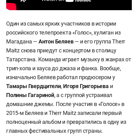
Один из самых ярких участников в истории
российского телепроекта «Голос», хулиган из
Магадана —
Антон Беляев
— и его группа Therr
Maitz снова приедут с концертом в столицу
Татарстана. Команда играет музыку в жанрах от
трип-хопа и хауса до джаза и фанка. Вообще,
изначально Беляев работал продюсером у
Тамары Гвердцители
,
Игоря Григорьева
и
Полины Гагариной
, а с группой устраивал
домашние джемы. После участия в «Голосе» в
2015-м Беляев и Therr Maitz записали первый
полноценный альбом и превратились в одну из
главных фестивальных групп страны.