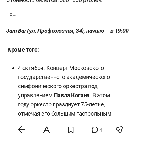
18+
Jam Bar (ул. Профсоюзная, 34), начало — в 19:00
Кроме того:
4 октября. Концерт Московского
государственного академического
симфонического оркестра под
управлением
Павла Когана
. В этом
году оркестр празднует 75-летие,
отмечая его большим гастрольным
туром по стране. В Казани оркестр
4
представит программу «Русские
композиторы: вальсы и полонезы»