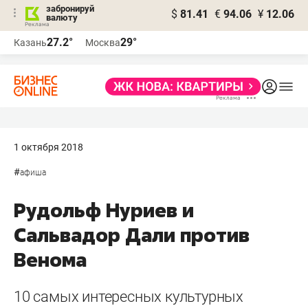
забронируй
$
81.41
€
94.06
¥
12.06
валюту
27.2°
29°
Казань
Москва
1 октября 2018
#
афиша
Рудольф Нуриев и
Сальвадор Дали против
Венома
10 самых интересных культурных