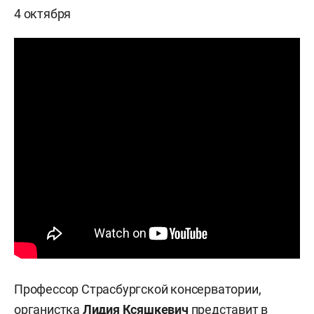
4 октября
Профессор Страсбургской консерватории,
органистка
Лидия Ксяшкевич
представит в