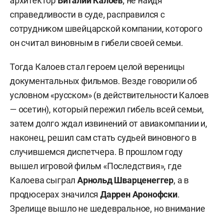
архитектор
Виталий Калоев
, не найдя
справедливости в суде, расправился с
сотрудником швейцарской компании, которого
он считал виновным в гибели своей семьи.
Тогда Калоев стал героем целой вереницы
документальных фильмов. Везде говорили об
условном «русском» (в действительности Калоев
— осетин), который пережил гибель всей семьи,
затем долго ждал извинений от авиакомпании и,
наконец, решил сам стать судьей виновного в
случившемся диспетчера. В прошлом году
вышел игровой фильм «Последствия», где
Калоева сыграл
Арнольд Шварценеггер
, а в
продюсерах значился
Даррен Аронофски
.
Зрелище вышло не шедевральное, но внимание