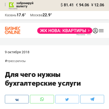
забронируй
$
81.41
€
94.06
¥
12.06
валюту
17.6°
22.9°
Казань
Москва
9 октября 2018
#
пресс-релизы
Для чего нужны
бухгалтерские услуги