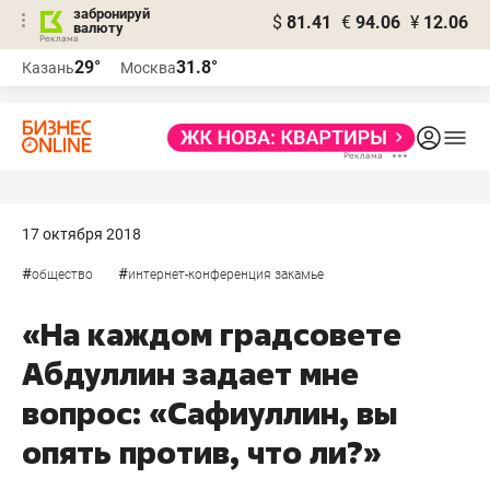
забронируй
$
81.41
€
94.06
¥
12.06
валюту
29°
31.8°
Казань
Москва
17 октября 2018
#
#
общество
интернет-конференция закамье
«На каждом градсовете
Абдуллин задает мне
вопрос: «Сафиуллин, вы
опять против, что ли?»