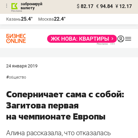
забронируй
$
82.17
€
94.84
¥
12.17
валюту
25.4°
22.4°
Казань
Москва
24 января 2019
#
общество
Соперничает сама с собой:
Загитова первая
на чемпионате Европы
Алина рассказала, что отказалась