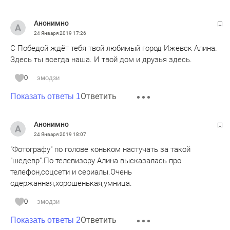
Анонимно
24 Января 2019
17:26
С Победой ждёт тебя твой любимый город Ижевск Алина.
Здесь ты всегда наша. И твой дом и друзья здесь.
0
эмодзи
Ответить
Показать ответы 1
Анонимно
24 Января 2019
18:07
"Фотографу" по голове коньком настучать за такой
"шедевр".По телевизору Алина высказалась про
телефон,соцсети и сериалы.Очень
сдержанная,хорошенькая,умница.
0
эмодзи
Ответить
Показать ответы 2