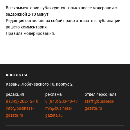
Все комментарии публикуются только после модерации с
задержкой 2-10 минут.
Редакция оставляет за собой право отказать в публикации
вашего комментария.
Правила модерирования
.
контакты
Казань, Лобачевского 10, корпус 2
редакция
реклама
отдел персонала
8 (843) 202-12-10
8 (843) 203-48-47
staff@business-
info@business-
mir@business-
gazeta.ru
gazeta.ru
gazeta.ru