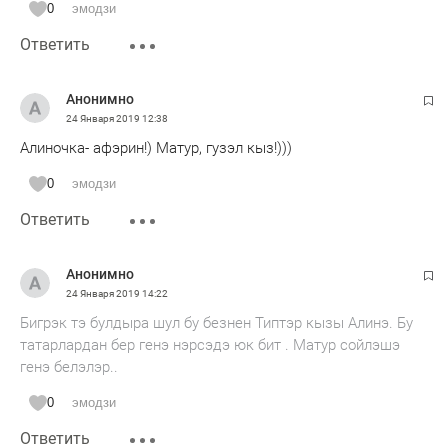
0
эмодзи
Ответить
Анонимно
24 Января 2019
12:38
Алиночка- афэрин!) Матур, гузэл кыз!)))
0
эмодзи
Ответить
Анонимно
24 Января 2019
14:22
Бигрэк тэ булдыра шул бу безнен Типтэр кызы Алинэ. Бу
татарлардан бер генэ нэрсэдэ юк бит . Матур сойлэшэ
генэ белэлэр..
0
эмодзи
Ответить