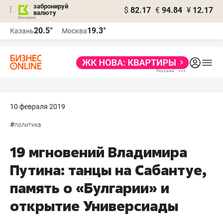
забронируй
$
82.17
€
94.84
¥
12.17
валюту
20.5°
19.3°
Казань
Москва
10 февраля 2019
#
политика
19 мгновений Владимира
Путина: танцы на Сабантуе,
память о «Булгарии» и
открытие Универсиады