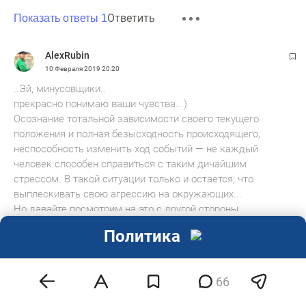
Ответить
Показать ответы 1
AlexRubin
10 Февраля 2019
20:20
..Эй, минусовщики..
прекрасно понимаю ваши чувства...)
Осознание тотальной зависимости своего текущего
положения и полная безысходность происходящего,
неспособность изменить ход событий — не каждый
человек способен справиться с таким дичайшим
стрессом. В такой ситуации только и остается, что
выплескивать свою агрессию на окружающих...
Но давайте посмотрим на это с другой стороны.
Читать далее
...вы ведь никогда в своей жизни лично Путина не
Политика
встречали.. Так? И более того! Никогда лично в будущем
0
эмодзи
его и не встретите..
Ответить
Понимаете?
Показать ответы 2
66
Я только что заглянул в ваши файлы в моей базе данных
— ваша линия жизни с линией жизни Путина никак не
Анонимно