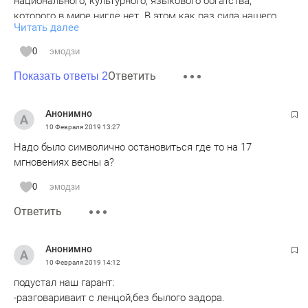
национального, культурного, языкового богатства,
которого в мире нигде нет. В этом как раз сила нашего
Читать далее
государства».
Принципы многонационального ЕДИНСТВА И
0
эмодзи
РАВНОПРАВИЯ НАРОДОВ во Вводной части Основного
Ответить
закона Российской Федерации:
Показать ответы 2
«Мы, МНОГОНАЦИОНАЛЬНЫЙ НАРОД РОССИЙСКОЙ
ФЕДЕРАЦИИ,
Анонимно
- соединенные общей судьбой на своей земле,
10 Февраля 2019
13:27
- утверждая права и свободы человека, гражданский мир
Надо было символично остановиться где то на 17
и согласие,
мгновениях весны а?
- сохраняя исторически сложившееся государственное
единство,
0
эмодзи
- исходя из общепризнанных принципов равноправия
Ответить
и самоопределения
народов,
…...................................................................................................
Анонимно
......
10 Февраля 2019
14:12
- чтя память предков, передавших нам любовь и уважение
подустал наш гарант:
к Отечеству, веру в добро и справедливость,
-разговариваит с ленцой,без былого задора.
принимаем КОНСТИТУЦИЮ РОССИЙСКОЙ ФЕДЕРАЦИИ».