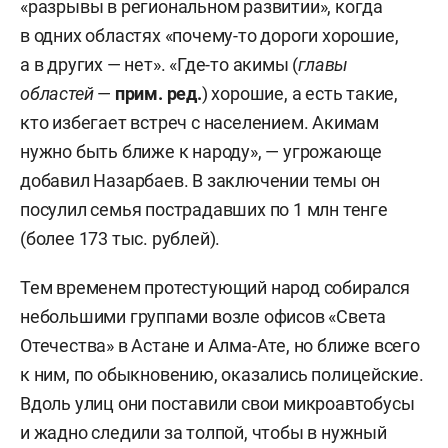
«разрывы в региональном развитии», когда
в одних областях «почему-то дороги хорошие,
а в других — нет». «Где-то акимы (
главы
областей
—
прим. ред.
) хорошие, а есть такие,
кто избегает встреч с населением. Акимам
нужно быть ближе к народу», — угрожающе
добавил Назарбаев. В заключении темы он
посулил семья пострадавших по 1 млн тенге
(более 173 тыс. рублей).
Тем временем протестующий народ собирался
небольшими группами возле офисов «Света
Отечества» в Астане и Алма-Ате, но ближе всего
к ним, по обыкновению, оказались полицейские.
Вдоль улиц они поставили свои микроавтобусы
и жадно следили за толпой, чтобы в нужный