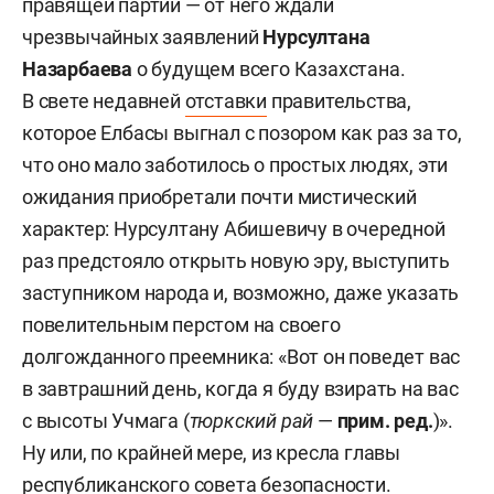
правящей партии — от него ждали
чрезвычайных заявлений
Нурсултана
Назарбаева
о будущем всего Казахстана.
В свете недавней
отставки
правительства,
которое Елбасы выгнал с позором как раз за то,
что оно мало заботилось о простых людях, эти
ожидания приобретали почти мистический
характер: Нурсултану Абишевичу в очередной
раз предстояло открыть новую эру, выступить
заступником народа и, возможно, даже указать
повелительным перстом на своего
долгожданного преемника: «Вот он поведет вас
в завтрашний день, когда я буду взирать на вас
с высоты Учмага (
тюркский рай
—
прим. ред.
)».
Ну или, по крайней мере, из кресла главы
республиканского совета безопасности.