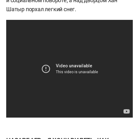
и социальном повороте, а над дворцом Хан
Шатыр порхал легкий снег.