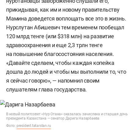
нуротановцы завороженно слушали его,
прикидывая, как им и новому правительству
Мамина доведется воплощать все это в жизнь.
Нурслутан Абишевич тем временем пообещал
120 млрд тенге (или $318 млн) на развитие
здравоохранения и еще 2,3 трлн тенге
на повышение благосостояния населения.
«Давайте сделаем, чтобы каждая копейка
дошла до людей и чтобы мы выполнили то, что
я сейчас говорю», — напомнил своим
слушателям глава государства.
В новый политсовет «Нур Отана» оказалась зачислена и старшая дочь
президента Казахстана — сенатор Дарига Назарбаева
Фото:
president.tatarstan.ru