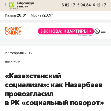
забронируй
$
82.17
€
94.84
¥
12.17
валюту
20.8°
23.9°
Казань
Москва
27 февраля 2019
#
политика
«Казахстанский
социализм»: как Назарбаев
провозгласил
в РК «социальный поворот»