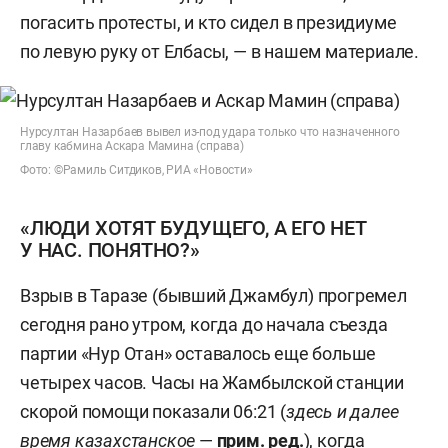
погасить протесты, и кто сидел в президиуме
по левую руку от Елбасы, — в нашем материале.
Нурсултан Назарбаев вывел из-под удара только что назначенного
главу кабмина Аскара Мамина (справа)
Фото: ©Рамиль Ситдиков, РИА «Новости»
«ЛЮДИ ХОТЯТ БУДУЩЕГО, А ЕГО НЕТ
У НАС. ПОНЯТНО?»
Взрыв в Таразе (бывший Джамбул) прогремел
сегодня рано утром, когда до начала съезда
партии «Нур Отан» оставалось еще больше
четырех часов. Часы на Жамбылской станции
скорой помощи показали 06:21 (
здесь и далее
время казахстанское
—
прим. ред.
), когда