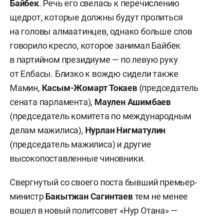
Байбек
. Речь его свелась к перечислению
щедрот, которые должны будут пролиться
на головы алмаатинцев, однако больше слов
говорило кресло, которое занимал Байбек
в партийном президиуме — по левую руку
от Елбасы. Близко к вождю сидели также
Мамин,
Касым-Жомарт Токаев
(председатель
сената парламента),
Маулен Ашимбаев
(председатель комитета по международным
делам мажилиса),
Нурлан Нигматулин
(председатель мажилиса) и другие
высокопоставленные чиновники.
Свергнутый со своего поста бывший премьер-
министр
Бакытжан Сагинтаев
тем не менее
вошел в новый политсовет «Нур Отана» —