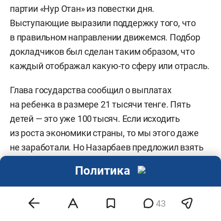
партии «Нур Отан» из повестки дня.
Выступающие выразили поддержку того, что
в правильном направлении движемся. Подбор
докладчиков был сделан таким образом, что
каждый отображал какую-то сферу или отрасль.
Глава государства сообщил о выплатах
на ребенка в размере 21 тысячи тенге. Пять
детей — это уже 100 тысяч. Если исходить
из роста экономики страны, то мы этого даже
не заработали. Но Назарбаев предложил взять
средства для социальных выплат
Политика
из национального фонда. Ключевая мысль
была, чтобы не зрело социальное
43
иждивенчество, а чтобы выплаты были разумно
и прагматично просчитаны, чтобы получили