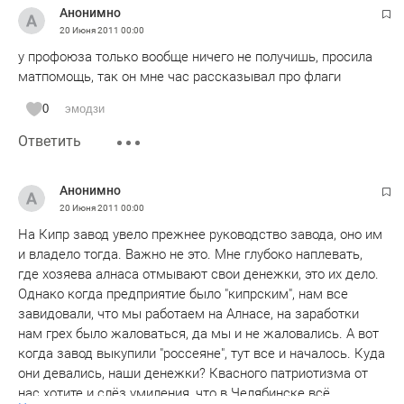
Анонимно
20 Июня 2011
00:00
у профоюза только вообще ничего не получишь, просила
матпомощь, так он мне час рассказывал про флаги
0
эмодзи
Ответить
Анонимно
20 Июня 2011
00:00
На Кипр завод увело прежнее руководство завода, оно им
и владело тогда. Важно не это. Мне глубоко наплевать,
где хозяева алнаса отмывают свои денежки, это их дело.
Однако когда предприятие было "кипрским", нам все
завидовали, что мы работаем на Алнасе, на заработки
нам грех было жаловаться, да мы и не жаловались. А вот
когда завод выкупили "россеяне", тут все и началось. Куда
они девались, наши денежки? Квасного патриотизма от
нас хотите и слёз умиления, что в Челябинске всё