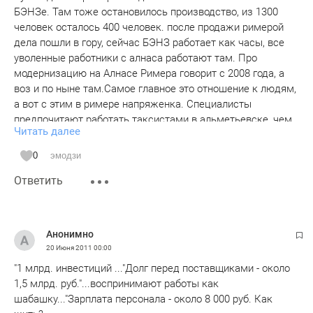
БЭНЗе. Там тоже остановилось производство, из 1300
человек осталось 400 человек. после продажи римерой
дела пошли в гору, сейчас БЭНЗ работает как часы, все
уволенные работники с алнаса работают там. Про
модернизацию на Алнасе Римера говорит с 2008 года, а
воз и по ныне там.Самое главное это отношение к людям,
а вот с этим в римере напряженка. Специалисты
предпочитают работать таксистами в альметьевске, чем
Читать далее
работать на алнасе. А вот с профсоюзом там настоящая
война! Это все страна знает. А у них все хорошо
0
эмодзи
прекрасная маркиза, "только все сгорело, и погибло, а в
Ответить
остальном все хорошо".
Анонимно
20 Июня 2011
00:00
"1 млрд. инвестиций ..."Долг перед поставщиками - около
1,5 млрд. руб."...воспринимают работы как
шабашку..."Зарплата персонала - около 8 000 руб. Как