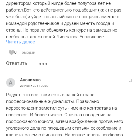
директором который нигде более полутора лет не
работал.Вот кто действительно пошабашит (как не раз
уже было)и уйдет по английски-не прощаясь вместе с
командой родственников и друзей менять города и
страны.Не пора ли обьявлять конкурс на замещение
свободных должностей-Директора,Управление
Читать далее
персоналом,Управление производством,а то с этими
гастарбайтарами мы далеко уйдем причем вместе с
0
эмодзи
хаосом.Пора давно Комарову А.И.понять кто управляет
Ответить
заводом и куда это может привести.
Анонимно
20 Июня 2011
00:00
Радует, что все--таки есть в нашей стране
профессиональные журналисты. Правильно
корреспондент заметил суть - именно контратака на
профсоюз. И более ничего. Сначала нападение на
профсоюзного юриста, затем возбуждение против него
уголовного дела по плюшевым статьям оскорбление и
клевета, затем о финансах. Наверное теперь профсоюз