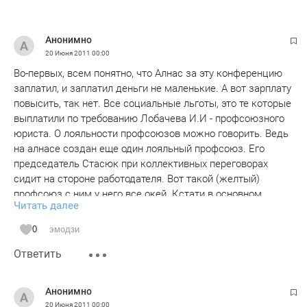
Анонимно
20 Июня 2011
00:00
Во-первых, всем понятно, что Алнас за эту конференцию
заплатил, и заплатил деньги не маленькие. А вот зарплату
повысить, так нет. Все социальные льготы, это те которые
выплатили по требованию Лобачева И.И - профсоюзного
юриста. О лояльности профсоюзов можно говорить. Ведь
на алнасе создан еще один лояльный профсоюз. Его
председатель Стасюк при коллективных переговорах
сидит на стороне работодателя. Вот такой (желтый)
профсоюз с ним у него все окей. Кстати в основном
Читать далее
только члены этого профсоюза и борятся с Лобачевым
Шакиров, Стасюк и другие члены этого профсоюза.
0
эмодзи
кстати, одна членша из канцелярии сама прибежала к
Ответить
нему за помощью, когда "зятя" посадили, он помог, дело
пересмотрели вместо реалки, дали условку. Думаю,
лобачев и тут бы помог. Однако, они, вроде, сами не стали
Анонимно
обжаловать приговор. Так вот как беда, так с ней к
20 Июня 2011
00:00