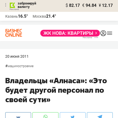
забронируй
$
82.17
€
94.84
¥
12.17
валюту
16.5°
21.4°
Казань
Москва
20 июня 2011
#
машиностроение
Владельцы «Алнаса»: «Это
будет другой персонал по
своей сути»