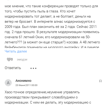
Павловой и лобачеву.
мое мнение, что такие конференции проводят только для
того, чтобы пустить пыль в глаза. Кто хочет
модернизировать тот делает, а не болтает, деньги на
ветер не бросает. В интернете алнас модернизируется с
2009 года. Был план закончить её за 2 года. Сейчас 2011
год. 2 года прошло. В результате модернизации появились
сначала 61 летний Окин, его модернизировали на 50-
летнего??? (а может он еще старше?) косова. А 48 летнего
Вейнбендера поменяли на молодого андрейку. И в римере
Читать далее
поменяли яковлеву на более молодую девочку Азизову.
наверное все, модернизация закончилась? Самое главное
0
эмодзи
сменили? После модернизации стало еще хуже. Думаю,
Ответить
что в отдел персонала такой модернизации не рады.
Анонимно
20 Июня 2011
00:00
Хаос-точное определение,неумение управлять
производством прикрывают словоблудием о
модернизации. С кем ее делать, эту модернизацию с