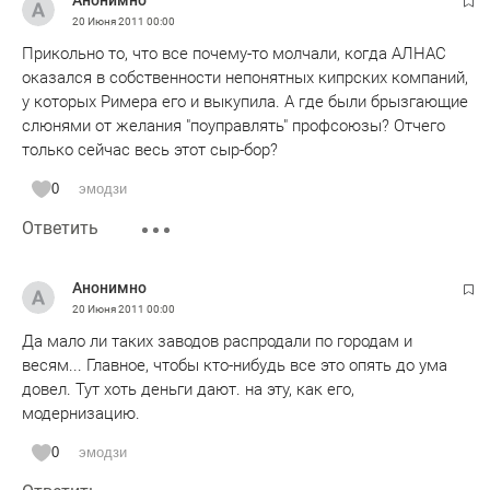
Анонимно
20 Июня 2011
00:00
Прикольно то, что все почему-то молчали, когда АЛНАС
оказался в собственности непонятных кипрских компаний,
у которых Римера его и выкупила. А где были брызгающие
слюнями от желания "поуправлять" профсоюзы? Отчего
только сейчас весь этот сыр-бор?
0
эмодзи
Ответить
Анонимно
20 Июня 2011
00:00
Да мало ли таких заводов распродали по городам и
весям... Главное, чтобы кто-нибудь все это опять до ума
довел. Тут хоть деньги дают. на эту, как его,
модернизацию.
0
эмодзи