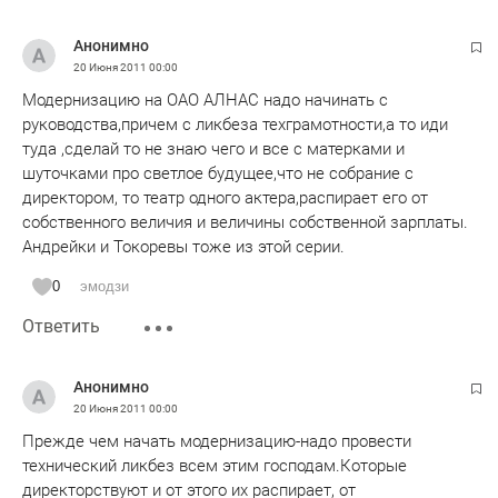
профсоюз добиваться не будет. Даже не
ждите.Контратака на профсоюз не удалась, а вот
Анонимно
профсоюз действительно хорош, раз с ним так сильно
20 Июня 2011
00:00
борются. Что умилило в пресс конференции так это
Модернизацию на ОАО АЛНАС надо начинать с
дизайн природы от А.Рыбака. Вот это наверное самое
руководства,причем с ликбеза техграмотности,а то иди
главное в пресс конференции, господа? Уж очень мне
туда ,сделай то не знаю чего и все с матерками и
было смешно смотреть.
шуточками про светлое будущее,что не собрание с
директором, то театр одного актера,распирает его от
собственного величия и величины собственной зарплаты.
Андрейки и Токоревы тоже из этой серии.
0
эмодзи
Ответить
Анонимно
20 Июня 2011
00:00
Прежде чем начать модернизацию-надо провести
технический ликбез всем этим господам.Которые
директорствуют и от этого их распирает, от