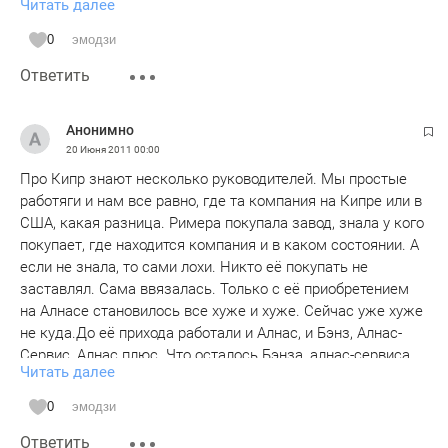
Читать далее
прекрасно? От нас точно не дождетесь. А профсоюз
единственный, кто не молчит и не боится. С профсоюзом
0
эмодзи
мы уж как-нибудь сами разберемся, нужен он нам или
Ответить
нет.
Анонимно
20 Июня 2011
00:00
Про Кипр знают несколько руководителей. Мы простые
работяги и нам все равно, где та компания на Кипре или в
США, какая разница. Римера покупала завод, знала у кого
покупает, где находится компания и в каком состоянии. А
если не знала, то сами лохи. Никто её покупать не
заставлял. Сама ввязалась. Только с её приобретением
на Алнасе становилось все хуже и хуже. Сейчас уже хуже
не куда.До её прихода работали и Алнас, и Бэнз, Алнас-
Сервис, Алнас плюс. Что осталось.Бэнза, алнас-сервиса,
Читать далее
алнас плюса нет. Одни уши остались. До 2008 года
платили премии, 13 заработную плату, к нам относились
0
эмодзи
по человечески,руководители понимали, что делали.
Ответить
Сергей Иванович, один управлялся с жильем, садиками,