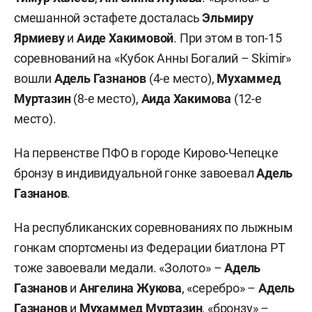
смешанной эстафете досталась
Эльмиру
Ярмиеву
и
Аиде Хакимовой
. При этом в топ-15
соревнований на «Кубок Анны Богалий – Skimir»
вошли
Адель Газнанов
(4-е место),
Мухаммед
Муртазин
(8-е место),
Аида Хакимова
(12-е
место).
На первенстве ПФО в городе Кирово-Чепецке
бронзу в индивидуальной гонке завоевал
Адель
Газнанов
.
На республиканских соревнованиях по лыжным
гонкам спортсмены из Федерации биатлона РТ
тоже завоевали медали. «Золото» –
Адель
Газнанов
и
Ангелина Жукова
, «серебро» –
Адель
Газнанов
и
Мухаммед Муртазин
, «бронзу» –