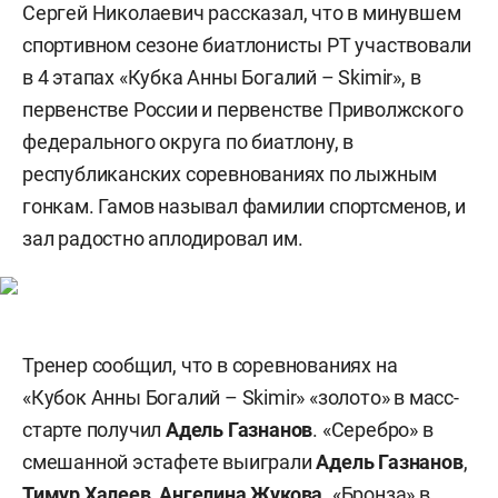
Сергей Николаевич рассказал, что в минувшем
спортивном сезоне биатлонисты РТ участвовали
в 4 этапах «Кубка Анны Богалий – Skimir», в
первенстве России и первенстве Приволжского
федерального округа по биатлону, в
республиканских соревнованиях по лыжным
гонкам. Гамов называл фамилии спортсменов, и
зал радостно аплодировал им.
Тренер сообщил, что в соревнованиях на
«Кубок Анны Богалий – Skimir» «золото» в масс-
старте получил
Адель Газнанов
. «Серебро» в
смешанной эстафете выиграли
Адель Газнанов
,
Тимур Халеев
,
Ангелина Жукова
. «Бронза» в