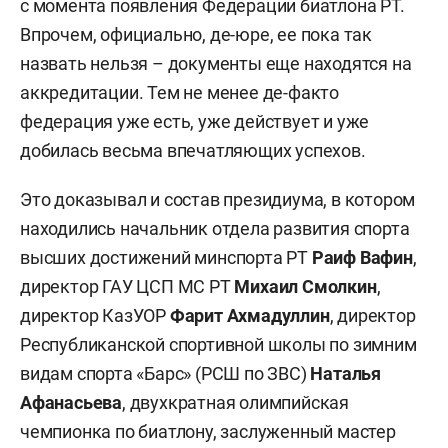
с момента появления Федерации биатлона РТ.
Впрочем, официально, де-юре, ее пока так
назвать нельзя – документы еще находятся на
аккредитации. Тем не менее де-факто
федерация уже есть, уже действует и уже
добилась весьма впечатляющих успехов.
Это доказывал и состав президиума, в котором
находились начальник отдела развития спорта
высших достижений минспорта РТ
Раиф Вафин
,
директор ГАУ ЦСП МС РТ
Михаил Смолкин
,
директор КазУОР
Фарит
Ахмадуллин
, директор
Республиканской спортивной школы по зимним
видам спорта «Барс» (РСШ по ЗВС)
Наталья
Афанасьева
, двухкратная олимпийская
чемпионка по биатлону, заслуженный мастер