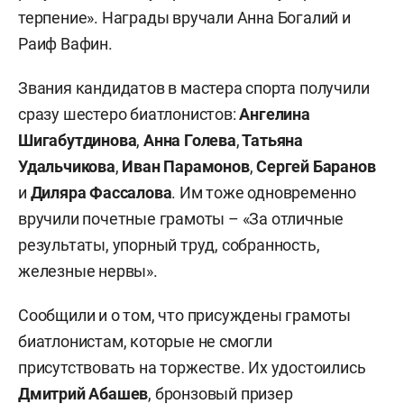
терпение». Награды вручали Анна Богалий и
Раиф Вафин.
Звания кандидатов в мастера спорта получили
сразу шестеро биатлонистов:
Ангелина
Шигабутдинова
,
Анна Голева
,
Татьяна
Удальчикова
,
Иван Парамонов
,
Сергей Баранов
и
Диляра Фассалова
. Им тоже одновременно
вручили почетные грамоты – «За отличные
результаты, упорный труд, собранность,
железные нервы».
Сообщили и о том, что присуждены грамоты
биатлонистам, которые не смогли
присутствовать на торжестве. Их удостоились
Дмитрий Абашев
, бронзовый призер