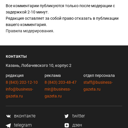
Все комментарии публикуются только после модерации с
задержкой 2-10 минут.
Редакция оставляет за собой право отказать в публикации
вашего комментария.
Правила модерирования
.
контакты
Казань, Лобачевского 10, корпус 2
редакция
реклама
отдел персонала
8 (843) 202-12-10
8 (843) 203-48-47
staff@business-
info@business-
mir@business-
gazeta.ru
gazeta.ru
gazeta.ru
вконтакте
twitter
telegram
дзен