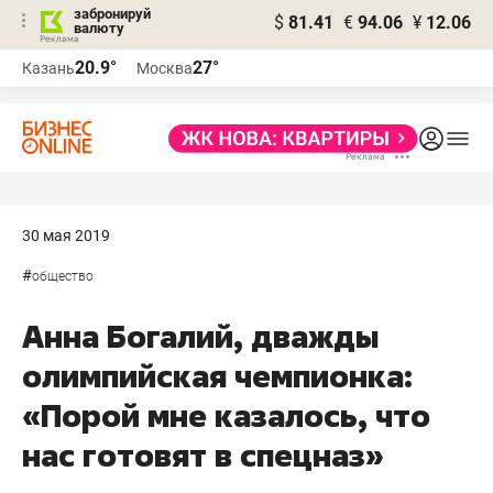
забронируй
$
81.41
€
94.06
¥
12.06
валюту
20.9°
27°
Казань
Москва
30 мая 2019
#
общество
Анна Богалий, дважды
олимпийская чемпионка:
«Порой мне казалось, что
нас готовят в спецназ»